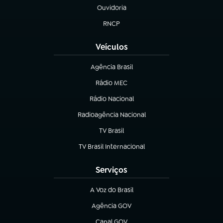
Ouvidoria
(abre em nova aba)
RNCP
(abre em nova aba)
Veículos
Agência Brasil
(abre em nova aba)
Rádio MEC
(abre em nova aba)
Rádio Nacional
Radioagência Nacional
(abre em nova aba)
TV Brasil
(abre em nova aba)
TV Brasil Internacional
(abre em nova aba)
Serviços
A Voz do Brasil
(abre em nova aba)
Agência GOV
(abre em nova aba)
Canal GOV