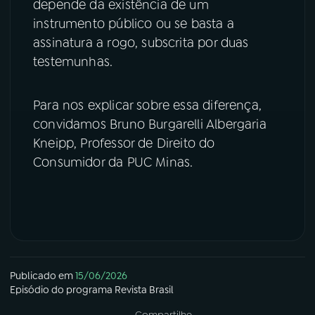
depende da existência de um
instrumento público ou se basta a
YouTube
Facebook
assinatura a rogo, subscrita por duas
testemunhas.
Instagram
X
TikTok
Para nos explicar sobre essa diferença,
convidamos Bruno Burgarelli Albergaria
Kneipp, Professor de Direito do
Consumidor da PUC Minas.
Publicado em
15/06/2026
Episódio
do programa
Revista Brasil