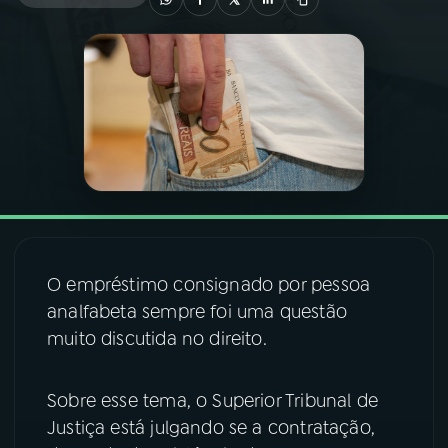
03
PROGRAMAÇÃO
04
PROGRAMAS
05
PODCASTS
06
VIDEOCASTS
O empréstimo consignado por pessoa
analfabeta sempre foi uma questão
07
ÚLTIMAS
muito discutida no direito.
08
FESTIVAL DE MÚSICA
Sobre esse tema, o Superior Tribunal de
Justiça está julgando se a contratação,
ACOMPANHE A RÁDIO NACIONAL