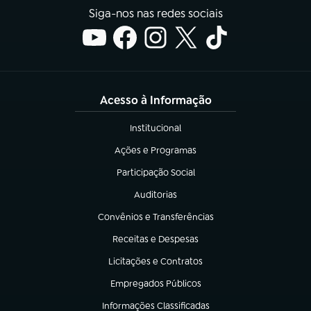
Siga-nos nas redes sociais
Acesso à Informação
Institucional
(abre em nova aba)
Ações e Programas
(abre em nova aba)
Participação Social
(abre em nova aba)
Auditorias
(abre em nova aba)
Convênios e Transferências
(abre em nova aba)
Receitas e Despesas
(abre em nova aba)
Licitações e Contratos
(abre em nova aba)
Empregados Públicos
(abre em nova aba)
Informações Classificadas
(abre em nova aba)