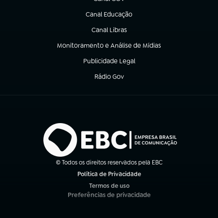
(abre em nova aba)
Canal Educação
(abre em nova aba)
Canal Libras
(abre em nova aba)
Monitoramento e Análise de Mídias
(abre em nova aba)
Publicidade Legal
(abre em nova aba)
Rádio Gov
(abre em nova aba)
© Todos os direitos reservados pela EBC
Política de Privacidade
(abre em nova aba)
Termos de uso
(abre em nova aba)
Preferências de privacidade