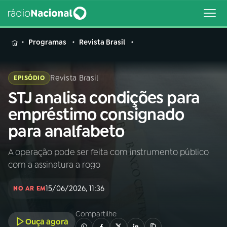
MENU
Programas
Revista Brasil
Revista Brasil
EPISÓDIO
STJ analisa condições para
Buscar
na
empréstimo consignado
Rádio
Buscar
para analfabeto
Nacional
A operação pode ser feita com instrumento público
AO VIVO
com a assinatura a rogo
01
INÍCIO
15/06/2026, 11:36
NO AR EM
Compartilhe
02
A RÁDIO
Ouça agora