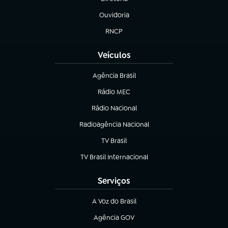
(abre em nova aba)
Ouvidoria
(abre em nova aba)
RNCP
(abre em nova aba)
Veículos
Agência Brasil
(abre em nova aba)
Rádio MEC
(abre em nova aba)
Rádio Nacional
Radioagência Nacional
(abre em nova aba)
TV Brasil
(abre em nova aba)
TV Brasil Internacional
(abre em nova aba)
Serviços
A Voz do Brasil
(abre em nova aba)
Agência GOV
(abre em nova aba)