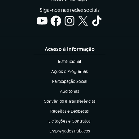
Siga-nos nas redes sociais
Acesso à Informação
Institucional
(abre em nova aba)
Ações e Programas
(abre em nova aba)
Participação Social
(abre em nova aba)
Auditorias
(abre em nova aba)
Convênios e Transferências
(abre em nova aba)
Receitas e Despesas
(abre em nova aba)
Licitações e Contratos
(abre em nova aba)
Empregados Públicos
(abre em nova aba)