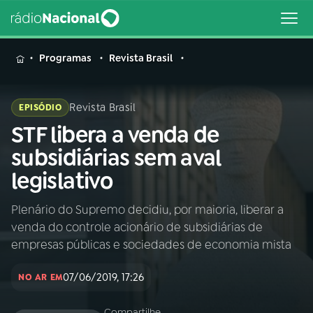
MENU
Programas
Revista Brasil
Revista Brasil
EPISÓDIO
STF libera a venda de
Buscar
na
subsidiárias sem aval
Rádio
Buscar
legislativo
Nacional
Plenário do Supremo decidiu, por maioria, liberar a
AO VIVO
venda do controle acionário de subsidiárias de
empresas públicas e sociedades de economia mista
01
INÍCIO
07/06/2019, 17:26
NO AR EM
02
A RÁDIO
Compartilhe