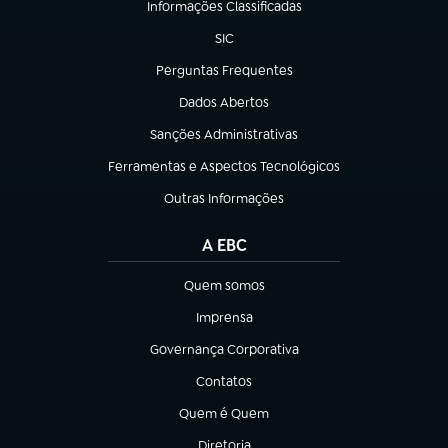
Informações Classificadas
(abre em nova aba)
SIC
(abre em nova aba)
Perguntas Frequentes
(abre em nova aba)
Dados Abertos
(abre em nova aba)
Sanções Administrativas
(abre em nova aba)
Ferramentas e Aspectos Tecnológicos
(abre em nova aba)
Outras Informações
(abre em nova aba)
A EBC
Quem somos
(abre em nova aba)
Imprensa
(abre em nova aba)
Governança Corporativa
(abre em nova aba)
Contatos
(abre em nova aba)
Quem é Quem
(abre em nova aba)
Diretoria