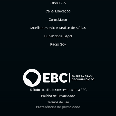
Canal GOV
(abre em nova aba)
Canal Educação
(abre em nova aba)
Canal Libras
(abre em nova aba)
Monitoramento e Análise de Mídias
(abre em nova aba)
Publicidade Legal
(abre em nova aba)
Rádio Gov
(abre em nova aba)
© Todos os direitos reservados pela EBC
Política de Privacidade
(abre em nova aba)
Termos de uso
(abre em nova aba)
Preferências de privacidade