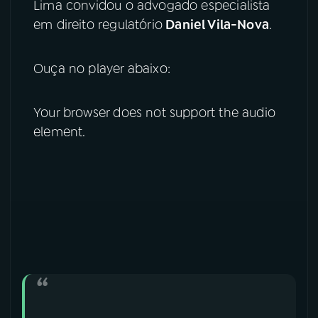
Lima convidou o advogado especialista
em direito regulatório
Daniel Vila-Nova
.
YouTube
Facebook
Instagram
X
Ouça no player abaixo:
TikTok
Your browser does not support the audio
element.