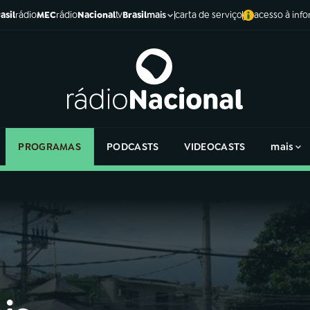
asil
rádio
MEC
rádio
Nacional
tv
Brasil
carta de serviço
acesso à inf
mais
PROGRAMAS
PODCASTS
VIDEOCASTS
mais