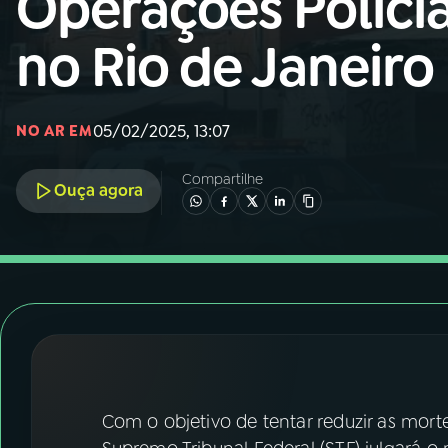
Operações Policia
Nacional
no Rio de Janeiro
01
INÍCIO
02
A RÁDIO
05/02/2025, 13:07
NO AR EM
Compartilhe
03
PROGRAMAÇÃO
Ouça agora
04
PROGRAMAS
05
PODCASTS
06
VIDEOCASTS
Com o objetivo de tentar reduzir as mort