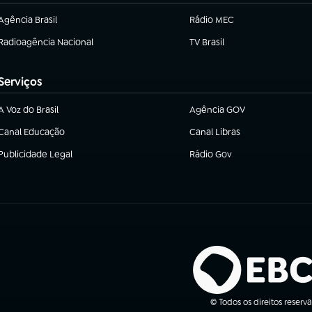
Agência Brasil
Rádio MEC
(abre em nova aba)
(abre em nova aba)
Radioagência Nacional
TV Brasil
(abre em nova aba)
(abre em nova aba)
Serviços
A Voz do Brasil
Agência GOV
(abre em nova aba)
(abre em nova aba)
Canal Educação
Canal Libras
(abre em nova aba)
(abre em nova aba)
Publicidade Legal
Rádio Gov
(abre em nova aba)
(abre em nova aba)
© Todos os direitos reserv