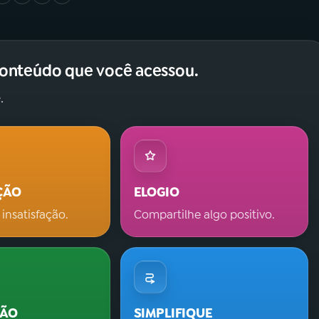
conteúdo que você acessou.
.
ÇÃO
ELOGIO
 insatisfação.
Compartilhe algo positivo.
ÇÃO
SIMPLIFIQUE