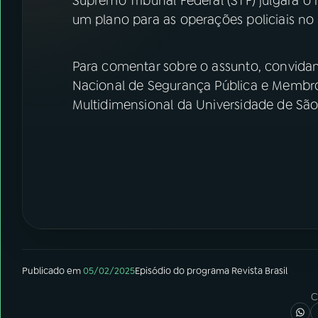
Supremo Tribunal Federal (STF) julgará 
07
ÚLTIMAS
um plano para as operações policiais no
08
FESTIVAL DE MÚSICA
Para comentar sobre o assunto, convidamo
Nacional de Segurança Pública e Membr
ACOMPANHE A RÁDIO NACIONAL
Multidimensional da Universidade de São
YouTube
Facebook
Instagram
X
TikTok
Publicado em
05/02/2025
Episódio
do programa
Revista Brasil
C