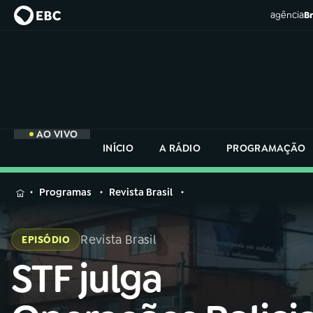
agência
Br
AO VIVO
INÍCIO
A RÁDIO
PROGRAMAÇÃO
MENU
Programas
Revista Brasil
Buscar
na
Revista Brasil
EPISÓDIO
Rádio
Buscar
Nacional
STF julga
Buscar
na
Rádio
AO VIVO