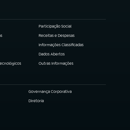
Participação Social
(abre em nova aba)
as
Receitas e Despesas
(abre em nova aba)
Informações Classificadas
(abre em nova aba)
Dados Abertos
(abre em nova aba)
Tecnológicos
Outras Informações
(abre em nova aba)
Governança Corporativa
(abre em nova aba)
Diretoria
(abre em nova aba)