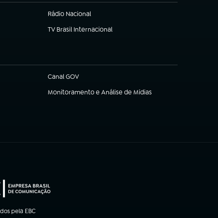
Rádio Nacional
TV Brasil Internacional
(abre em nova aba)
Canal GOV
(abre em nova aba)
Monitoramento e Análise de Mídias
(abre em nova aba)
ados pela EBC