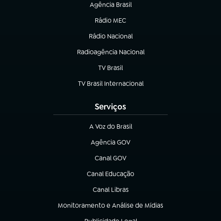
Agência Brasil
(abre em nova aba)
Rádio MEC
(abre em nova aba)
Rádio Nacional
Radioagência Nacional
(abre em nova aba)
TV Brasil
(abre em nova aba)
TV Brasil Internacional
(abre em nova aba)
Serviços
A Voz do Brasil
(abre em nova aba)
Agência GOV
(abre em nova aba)
Canal GOV
(abre em nova aba)
Canal Educação
(abre em nova aba)
Canal Libras
(abre em nova aba)
Monitoramento e Análise de Mídias
(abre em nova aba)