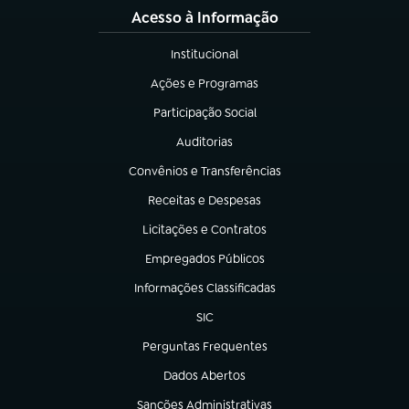
Acesso à Informação
Institucional
(abre em nova aba)
Ações e Programas
(abre em nova aba)
Participação Social
(abre em nova aba)
Auditorias
(abre em nova aba)
Convênios e Transferências
(abre em nova aba)
Receitas e Despesas
(abre em nova aba)
Licitações e Contratos
(abre em nova aba)
Empregados Públicos
(abre em nova aba)
Informações Classificadas
(abre em nova aba)
SIC
(abre em nova aba)
Perguntas Frequentes
(abre em nova aba)
Dados Abertos
(abre em nova aba)
Sanções Administrativas