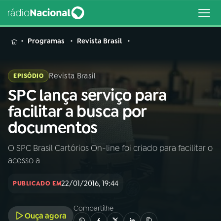
MENU
Programas
Revista Brasil
Revista Brasil
EPISÓDIO
SPC lança serviço para
Buscar
na
facilitar a busca por
Rádio
Buscar
documentos
Nacional
O SPC Brasil Cartórios On-line foi criado para facilitar o
AO VIVO
acesso a
01
INÍCIO
22/01/2016, 19:44
PUBLICADO EM
Compartilhe
02
A RÁDIO
Ouça agora