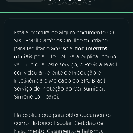
03
PROGRAMAÇÃO
Está a procura de algum documento? O
04
PROGRAMAS
SPC Brasil Cartórios On-line foi criado
para facilitar o acesso a
documentos
05
PODCASTS
oficiais
pela Internet. Para explicar como
vai funcionar este serviço, o Revista Brasil
convidou a gerente de Produção e
06
VIDEOCASTS
Inteligência e Mercado do SPC Brasil -
Serviço de Proteção ao Consumidor,
07
ÚLTIMAS
Simone Lombardi.
08
FESTIVAL DE MÚSICA
Ela explica que para obter documentos
como Histórico Escolar, Certidão de
Nascimento, Casamento e Batismo,
ACOMPANHE A RÁDIO NACIONAL