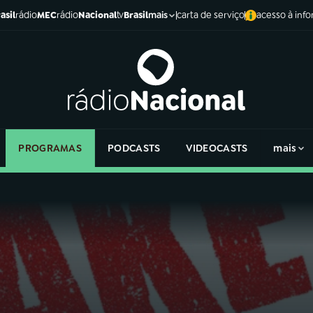
asil
rádio
MEC
rádio
Nacional
tv
Brasil
carta de serviço
acesso à inf
mais
PROGRAMAS
PODCASTS
VIDEOCASTS
mais