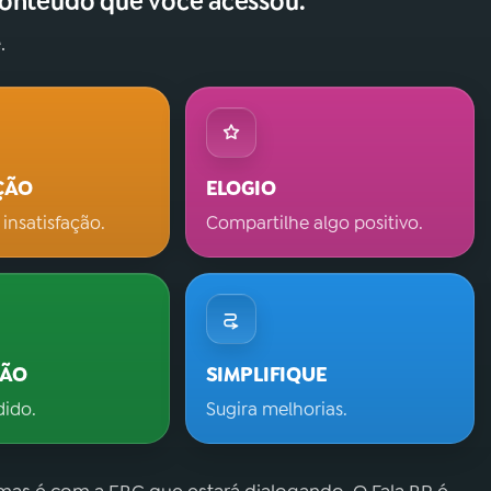
conteúdo que você acessou.
.
ÇÃO
ELOGIO
 insatisfação.
Compartilhe algo positivo.
ÇÃO
SIMPLIFIQUE
dido.
Sugira melhorias.