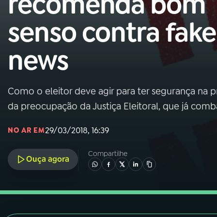
recomenda bom
Nacional
senso contra fake
01
INÍCIO
news
02
A RÁDIO
Como o eleitor deve agir para ter segurança na 
03
PROGRAMAÇÃO
da preocupação da Justiça Eleitoral, que já comb
04
PROGRAMAS
29/03/2018, 16:39
NO AR EM
Compartilhe
05
PODCASTS
Ouça agora
06
VIDEOCASTS