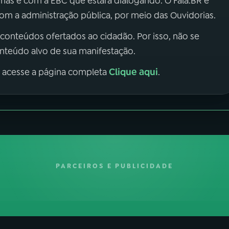
 mas é com a EBC que estará dialogando. O Fala.BR é
m a administração pública, por meio das Ouvidorias.
 conteúdos ofertados ao cidadão. Por isso, não se
onteúdo alvo de sua manifestação.
Clique aqui
, acesse a página completa
.
PARCEIROS E PUBLICIDADE