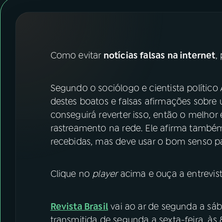
07
ÚLTIMAS
08
FESTIVAL DE MÚSICA
Como evitar
notícias falsas na internet
,
ACOMPANHE A RÁDIO NACIONAL
Segundo o sociólogo e cientista político
YouTube
Facebook
destes boatos e falsas afirmações sobre
Instagram
X
conseguirá reverter isso, então o melhor
rastreamento na rede. Ele afirma tamb
TikTok
recebidas, mas deve usar o bom senso p
Clique no
player
acima e ouça a entrevist
Revista Brasil
vai ao ar de segunda a sáb
transmitida de segunda a sexta-feira, às