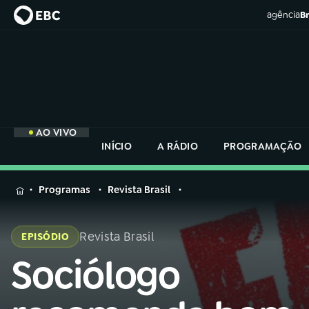
agência
Br
AO VIVO
INÍCIO
A RÁDIO
PROGRAMAÇÃO
MENU
Programas
Revista Brasil
Buscar
na
Revista Brasil
EPISÓDIO
Rádio
Buscar
Nacional
Sociólogo
Buscar
na
Rádio
AO VIVO