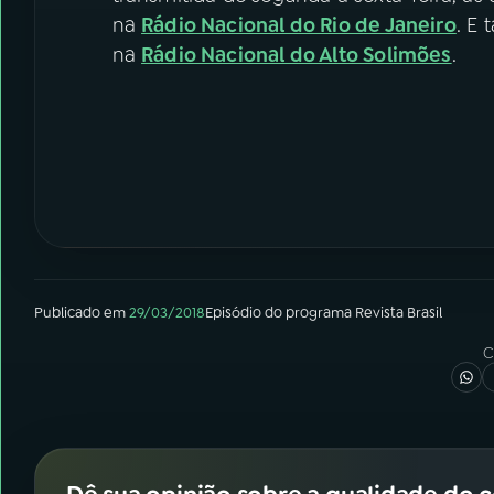
na
Rádio Nacional do Rio de Janeiro
. E 
na
Rádio Nacional do Alto Solimões
.
Publicado em
29/03/2018
Episódio
do programa
Revista Brasil
C