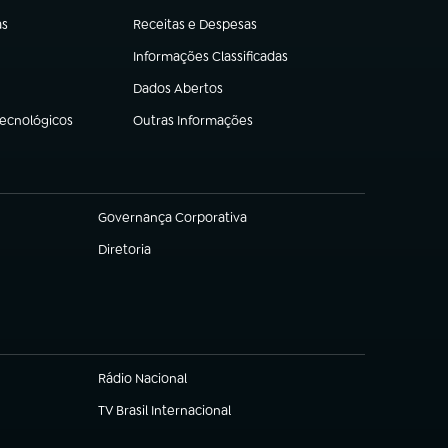
as
Receitas e Despesas
(abre em nova aba)
Informações Classificadas
(abre em nova aba)
Dados Abertos
(abre em nova aba)
Tecnológicos
Outras Informações
(abre em nova aba)
Governança Corporativa
(abre em nova aba)
Diretoria
(abre em nova aba)
Rádio Nacional
TV Brasil Internacional
(abre em nova aba)