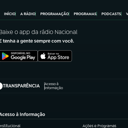
INÍCIO
A RÁDIO
PROGRAMAÇÃO
PROGRAMAS
PODCASTS
Baixe o app da rádio Nacional
E tenha a gente sempre com você.
Acesso à
TRANSPARÊNCIA
abre em nova aba)
Informação
Acesso à Informação
Institucional
Ações e Programas
(abre em nova aba)
(abre em nova aba)