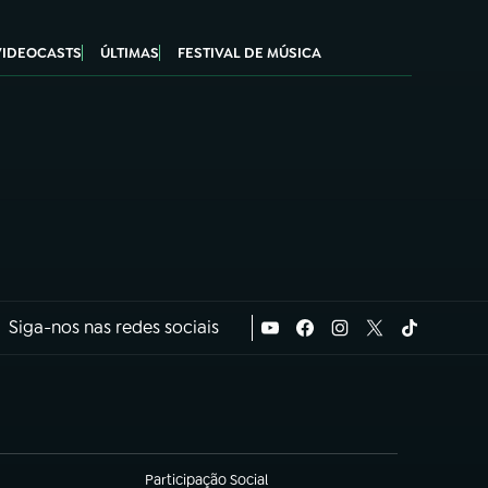
VIDEOCASTS
ÚLTIMAS
FESTIVAL DE MÚSICA
Siga-nos nas redes sociais
Participação Social
(abre em nova aba)