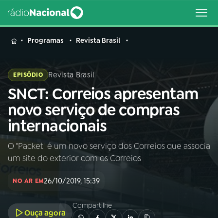
MENU
Programas
Revista Brasil
Revista Brasil
EPISÓDIO
SNCT: Correios apresentam
Buscar
na
novo serviço de compras
Rádio
Buscar
internacionais
Nacional
O "Packet" é um novo serviço dos Correios que associa
AO VIVO
um site do exterior com os Correios
01
INÍCIO
26/10/2019, 15:39
NO AR EM
Compartilhe
02
A RÁDIO
Ouça agora