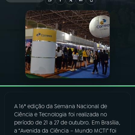
03
PROGRAMAÇÃO
04
PROGRAMAS
05
PODCASTS
06
VIDEOCASTS
07
ÚLTIMAS
A 16ª edição da Semana Nacional de
Ciência e Tecnologia foi realizada no
08
FESTIVAL DE MÚSICA
período de 21 a 27 de outubro. Em Brasília,
a “Avenida da Ciência – Mundo MCTI” foi
ACOMPANHE A RÁDIO NACIONAL