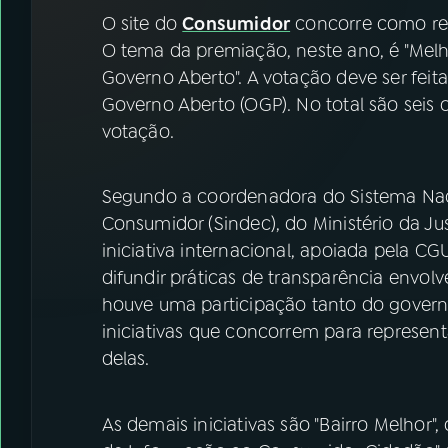
07
ÚLTIMAS
O site do
Consumidor
concorre como rep
O tema da premiação, neste ano, é "Melh
08
FESTIVAL DE MÚSICA
Governo Aberto". A votação deve ser feita
Governo Aberto (OGP). No total são seis o
votação.
ACOMPANHE A RÁDIO NACIONAL
YouTube
Facebook
Segundo a coordenadora do Sistema Nac
Consumidor (Sindec), do Ministério da Jus
Instagram
X
iniciativa internacional, apoiada pela 
difundir práticas de transparência envol
TikTok
houve uma participação tanto do govern
iniciativas que concorrem para represent
delas.
As demais iniciativas são "Bairro Melhor",