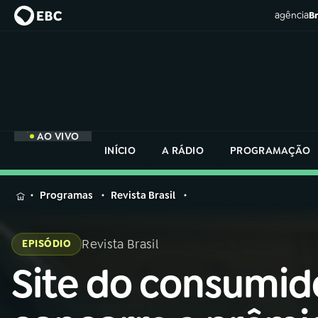
agência
Br
AO VIVO
INÍCIO
A RÁDIO
PROGRAMAÇÃO
MENU
Programas
Revista Brasil
Buscar
na
Revista Brasil
EPISÓDIO
Rádio
Buscar
Nacional
Site do consumid
Buscar
na
Rádio
AO VIVO