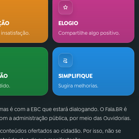
ÇÃO
ELOGIO
 insatisfação.
Compartilhe algo positivo.
ÇÃO
SIMPLIFIQUE
dido.
Sugira melhorias.
 mas é com a EBC que estará dialogando. O Fala.BR é
m a administração pública, por meio das Ouvidorias.
 conteúdos ofertados ao cidadão. Por isso, não se