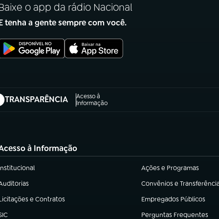
Baixe o app da rádio Nacional
E tenha a gente sempre com você.
Acesso à
TRANSPARÊNCIA
abre em nova aba)
Informação
Acesso à Informação
Institucional
Ações e Programas
(abre em nova aba)
(abre em nova aba)
Auditorias
Convênios e Transferênci
(abre em nova aba)
(abre em nova aba)
Licitações e Contratos
Empregados Públicos
(abre em nova aba)
(abre em nova aba)
SIC
Perguntas Frequentes
(abre em nova aba)
(abre em nova aba)