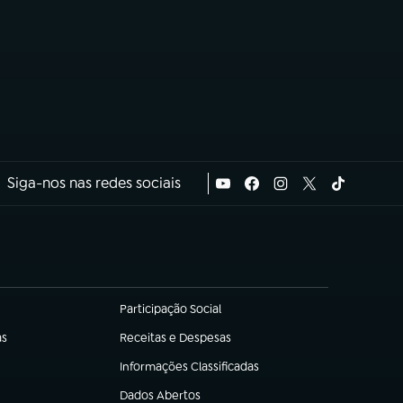
Siga-nos nas redes sociais
Participação Social
(abre em nova aba)
as
Receitas e Despesas
(abre em nova aba)
Informações Classificadas
(abre em nova aba)
Dados Abertos
(abre em nova aba)