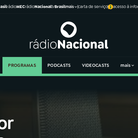
asil
rádio
MEC
rádio
Nacional
tv
Brasil
carta de serviço
acesso à inf
mais
PROGRAMAS
PODCASTS
VIDEOCASTS
mais
or