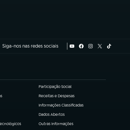
Siga-nos nas redes sociais
Participação Social
(abre em nova aba)
as
Receitas e Despesas
(abre em nova aba)
Informações Classificadas
(abre em nova aba)
Dados Abertos
(abre em nova aba)
Tecnológicos
Outras Informações
(abre em nova aba)