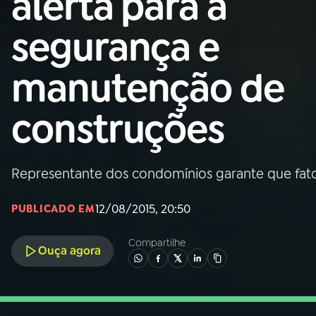
alerta para a
Nacional
segurança e
01
INÍCIO
manutenção de
02
A RÁDIO
construções
03
PROGRAMAÇÃO
Representante dos condomínios garante que fat
04
PROGRAMAS
12/08/2015, 20:50
PUBLICADO EM
05
PODCASTS
Compartilhe
Ouça agora
06
VIDEOCASTS