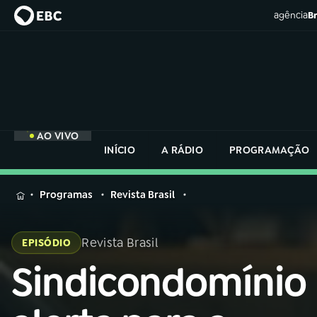
agência
Br
AO VIVO
INÍCIO
A RÁDIO
PROGRAMAÇÃO
MENU
Programas
Revista Brasil
Buscar
na
Revista Brasil
EPISÓDIO
Rádio
Buscar
Nacional
Sindicondomínio
Buscar
na
Rádio
AO VIVO