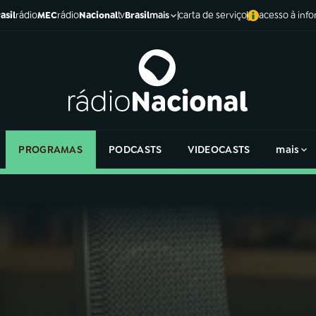
asil
rádio
MEC
rádio
Nacional
tv
Brasil
carta de serviço
acesso à inf
mais
PROGRAMAS
PODCASTS
VIDEOCASTS
mais