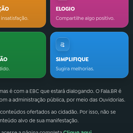
ÇÃO
ELOGIO
 insatisfação.
Compartilhe algo positivo.
ÇÃO
SIMPLIFIQUE
dido.
Sugira melhorias.
 mas é com a EBC que estará dialogando. O Fala.BR é
m a administração pública, por meio das Ouvidorias.
 conteúdos ofertados ao cidadão. Por isso, não se
onteúdo alvo de sua manifestação.
Clique aqui
, acesse a página completa
.