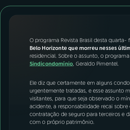
07
ÚLTIMAS
08
FESTIVAL DE MÚSICA
ACOMPANHE A RÁDIO NACIONAL
O programa Revista Brasil desta quarta- 
Belo Horizonte que morreu nesses últi
YouTube
Facebook
residencial. Sobre o assunto, o program
Sindicondomínio
, Geraldo Pimentel.
Instagram
X
TikTok
Ele diz que certamente em alguns condo
urgentemente tratadas, e esse assunto 
visitantes, para que seja observado o mí
acidente, a responsabilidade recai sobre 
contratação de seguro para terceiros e 
com o próprio patrimônio.