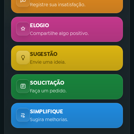
Registre sua insatisfação.
ELOGIO
Compartilhe algo positivo.
SUGESTÃO
Envie uma ideia.
SOLICITAÇÃO
Faça um pedido.
SIMPLIFIQUE
Sugira melhorias.