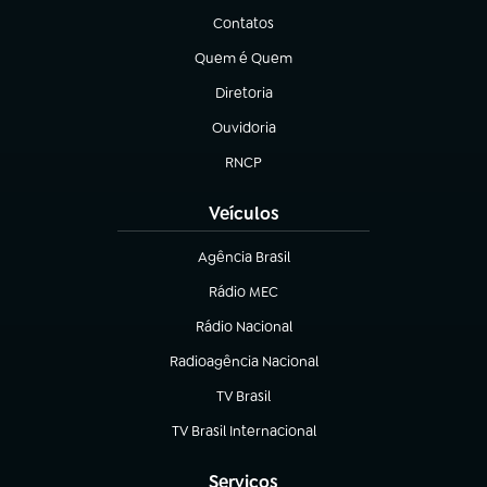
Contatos
(abre em nova aba)
Quem é Quem
(abre em nova aba)
Diretoria
(abre em nova aba)
Ouvidoria
(abre em nova aba)
RNCP
(abre em nova aba)
Veículos
Agência Brasil
(abre em nova aba)
Rádio MEC
(abre em nova aba)
Rádio Nacional
Radioagência Nacional
(abre em nova aba)
TV Brasil
(abre em nova aba)
TV Brasil Internacional
(abre em nova aba)
Serviços