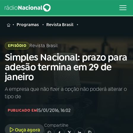
MENU
Programas
Revista Brasil
Revista Brasil
EPISÓDIO
Simples Nacional: prazo para
Buscar
na
adesão termina em 29 de
Rádio
Buscar
janeiro
Nacional
A empresa que não fizer a opção não poderá alterar o
AO VIVO
tipo de
01
INÍCIO
15/01/2016, 16:02
PUBLICADO EM
Compartilhe
02
A RÁDIO
Ouça agora