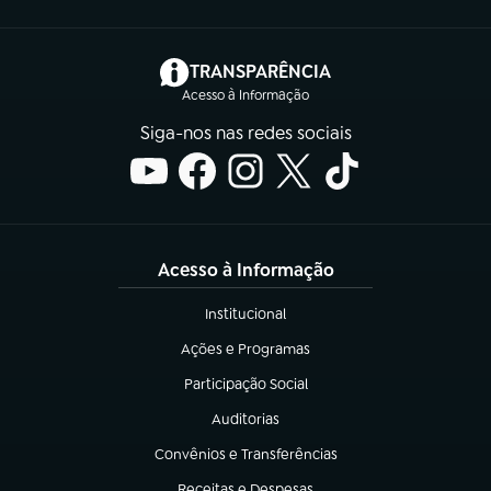
(abre em nova aba)
TRANSPARÊNCIA
Acesso à Informação
Siga-nos nas redes sociais
Acesso à Informação
Institucional
(abre em nova aba)
Ações e Programas
(abre em nova aba)
Participação Social
(abre em nova aba)
Auditorias
(abre em nova aba)
Convênios e Transferências
(abre em nova aba)
Receitas e Despesas