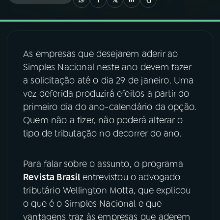
03
PROGRAMAÇÃO
As empresas que desejarem aderir ao
04
PROGRAMAS
Simples Nacional neste ano devem fazer
a solicitação até o dia 29 de janeiro. Uma
05
PODCASTS
vez deferida produzirá efeitos a partir do
primeiro dia do ano-calendário da opção.
Quem não a fizer, não poderá alterar o
06
VIDEOCASTS
tipo de tributação no decorrer do ano.
07
ÚLTIMAS
Para falar sobre o assunto, o programa
Revista Brasil
entrevistou o advogado
08
FESTIVAL DE MÚSICA
tributário Wellington Motta, que explicou
o que é o Simples Nacional e que
vantagens traz às empresas que aderem
ACOMPANHE A RÁDIO NACIONAL