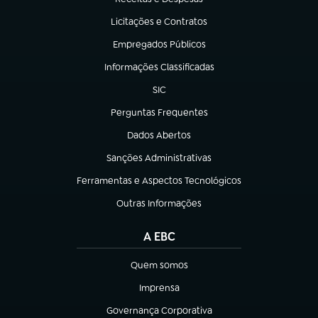
(abre em nova aba)
Licitações e Contratos
(abre em nova aba)
Empregados Públicos
(abre em nova aba)
Informações Classificadas
(abre em nova aba)
SIC
(abre em nova aba)
Perguntas Frequentes
(abre em nova aba)
Dados Abertos
(abre em nova aba)
Sanções Administrativas
(abre em nova aba)
Ferramentas e Aspectos Tecnológicos
(abre em nova aba)
Outras Informações
(abre em nova aba)
A EBC
Quem somos
(abre em nova aba)
Imprensa
(abre em nova aba)
Governança Corporativa
(abre em nova aba)