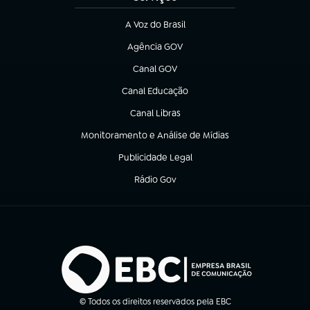
A Voz do Brasil
(abre em nova aba)
Agência GOV
(abre em nova aba)
Canal GOV
(abre em nova aba)
Canal Educação
(abre em nova aba)
Canal Libras
(abre em nova aba)
Monitoramento e Análise de Mídias
(abre em nova aba)
Publicidade Legal
(abre em nova aba)
Rádio Gov
(abre em nova aba)
© Todos os direitos reservados pela EBC