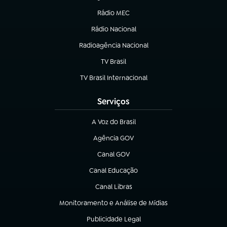
Rádio MEC
(abre em nova aba)
Rádio Nacional
Radioagência Nacional
(abre em nova aba)
TV Brasil
(abre em nova aba)
TV Brasil Internacional
(abre em nova aba)
Serviços
A Voz do Brasil
(abre em nova aba)
Agência GOV
(abre em nova aba)
Canal GOV
(abre em nova aba)
Canal Educação
(abre em nova aba)
Canal Libras
(abre em nova aba)
Monitoramento e Análise de Mídias
(abre em nova aba)
Publicidade Legal
(abre em nova aba)