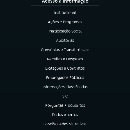
Acesso à Informação
Institucional
(abre em nova aba)
Ações e Programas
(abre em nova aba)
Participação Social
(abre em nova aba)
Auditorias
(abre em nova aba)
Convênios e Transferências
(abre em nova aba)
Receitas e Despesas
(abre em nova aba)
Licitações e Contratos
(abre em nova aba)
Empregados Públicos
(abre em nova aba)
Informações Classificadas
(abre em nova aba)
SIC
(abre em nova aba)
Perguntas Frequentes
(abre em nova aba)
Dados Abertos
(abre em nova aba)
Sanções Administrativas
(abre em nova aba)