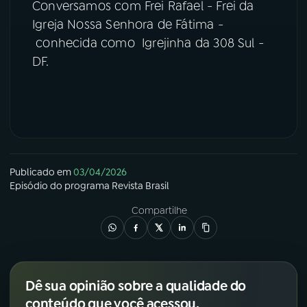
Conversamos com Frei Rafael - Frei da
Igreja Nossa Senhora de Fátima -
YouTube
Facebook
conhecida como Igrejinha da 308 Sul -
DF.
Instagram
X
TikTok
Publicado em
03/04/2026
Episódio
do programa
Revista Brasil
Compartilhe
Dê sua opinião sobre a qualidade do
conteúdo que você acessou.