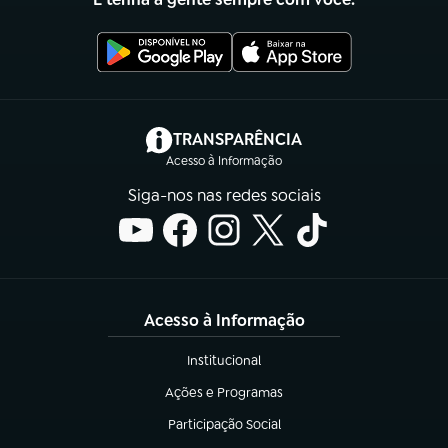
(abre em nova aba)
TRANSPARÊNCIA
Acesso à Informação
Siga-nos nas redes sociais
Acesso à Informação
Institucional
(abre em nova aba)
Ações e Programas
(abre em nova aba)
Participação Social
(abre em nova aba)