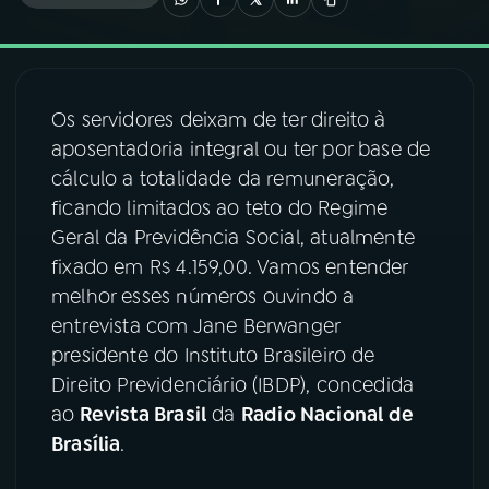
03
PROGRAMAÇÃO
Os servidores deixam de ter direito à
04
PROGRAMAS
aposentadoria integral ou ter por base de
cálculo a totalidade da remuneração,
05
PODCASTS
ficando limitados ao teto do Regime
Geral da Previdência Social, atualmente
fixado em R$ 4.159,00. Vamos entender
06
VIDEOCASTS
melhor esses números ouvindo a
entrevista com Jane Berwanger
07
ÚLTIMAS
presidente do Instituto Brasileiro de
Direito Previdenciário (IBDP), concedida
ao
Revista Brasil
da
Radio Nacional de
08
FESTIVAL DE MÚSICA
Brasília
.
ACOMPANHE A RÁDIO NACIONAL