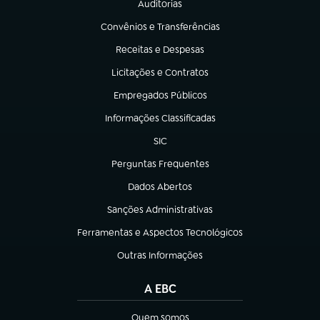
Auditorias
(abre em nova aba)
Convênios e Transferências
(abre em nova aba)
Receitas e Despesas
(abre em nova aba)
Licitações e Contratos
(abre em nova aba)
Empregados Públicos
(abre em nova aba)
Informações Classificadas
(abre em nova aba)
SIC
(abre em nova aba)
Perguntas Frequentes
(abre em nova aba)
Dados Abertos
(abre em nova aba)
Sanções Administrativas
(abre em nova aba)
Ferramentas e Aspectos Tecnológicos
(abre em nova aba)
Outras Informações
(abre em nova aba)
A EBC
Quem somos