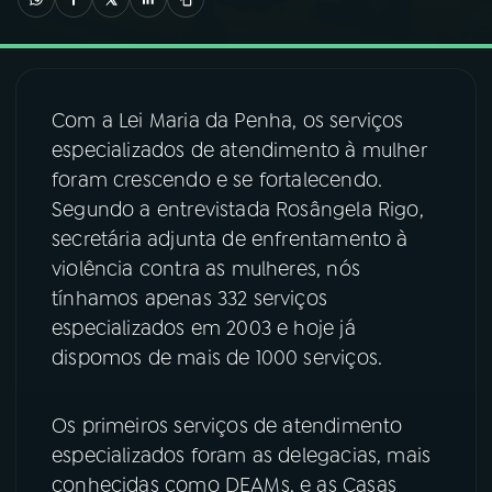
03
PROGRAMAÇÃO
Com a Lei Maria da Penha, os serviços
04
PROGRAMAS
especializados de atendimento à mulher
foram crescendo e se fortalecendo.
05
PODCASTS
Segundo a entrevistada Rosângela Rigo,
secretária adjunta de enfrentamento à
violência contra as mulheres, nós
06
VIDEOCASTS
tínhamos apenas 332 serviços
especializados em 2003 e hoje já
07
ÚLTIMAS
dispomos de mais de 1000 serviços.
08
FESTIVAL DE MÚSICA
Os primeiros serviços de atendimento
especializados foram as delegacias, mais
conhecidas como DEAMs, e as Casas
ACOMPANHE A RÁDIO NACIONAL