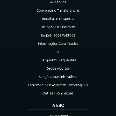
Auditorias
(abre em nova aba)
Convênios e Transferências
(abre em nova aba)
Receitas e Despesas
(abre em nova aba)
Licitações e Contratos
(abre em nova aba)
Empregados Públicos
(abre em nova aba)
Informações Classificadas
(abre em nova aba)
SIC
(abre em nova aba)
Perguntas Frequentes
(abre em nova aba)
Dados Abertos
(abre em nova aba)
Sanções Administrativas
(abre em nova aba)
Ferramentas e Aspectos Tecnológicos
(abre em nova aba)
Outras Informações
(abre em nova aba)
A EBC
Quem somos