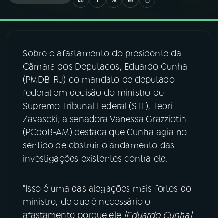
03
PROGRAMAÇÃO
Sobre o afastamento do presidente da
04
PROGRAMAS
Câmara dos Deputados, Eduardo Cunha
(PMDB-RJ) do mandato de deputado
05
PODCASTS
federal em decisão do ministro do
Supremo Tribunal Federal (STF), Teori
Zavascki, a senadora Vanessa Grazziotin
06
VIDEOCASTS
(PCdoB-AM) destaca que Cunha agia no
sentido de obstruir o andamento das
07
ÚLTIMAS
investigações existentes contra ele.
08
FESTIVAL DE MÚSICA
"Isso é uma das alegações mais fortes do
ministro, de que é necessário o
afastamento porque ele
[Eduardo Cunha]
ACOMPANHE A RÁDIO NACIONAL