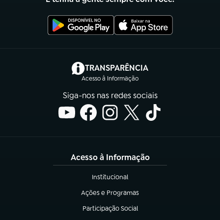
(abre em nova aba)
TRANSPARÊNCIA
Acesso à Informação
Siga-nos nas redes sociais
Acesso à Informação
Institucional
(abre em nova aba)
Ações e Programas
(abre em nova aba)
Participação Social
(abre em nova aba)