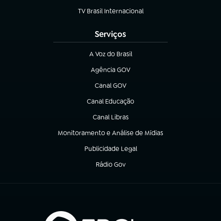
TV Brasil Internacional
(abre em nova aba)
Serviços
A Voz do Brasil
(abre em nova aba)
Agência GOV
(abre em nova aba)
Canal GOV
(abre em nova aba)
Canal Educação
(abre em nova aba)
Canal Libras
(abre em nova aba)
Monitoramento e Análise de Mídias
(abre em nova aba)
Publicidade Legal
(abre em nova aba)
Rádio Gov
(abre em nova aba)