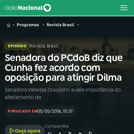
MENU
Programas
Revista Brasil
Revista Brasil
EPISÓDIO
Senadora do PCdoB diz que
Buscar
na
Cunha fez acordo com
Rádio
Buscar
oposição para atingir Dilma
Nacional
Senadora Vanessa Grazziotin avalia importância do
AO VIVO
afastamento de
01
INÍCIO
05/05/2016, 15:37
PUBLICADO EM
Compartilhe
02
A RÁDIO
Ouça agora