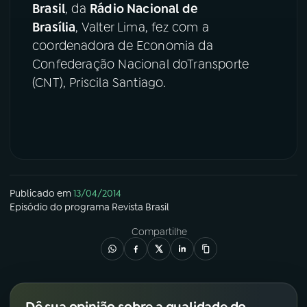
Brasil
, da
Rádio Nacional de
Brasília
, Valter Lima, fez com a
YouTube
Facebook
coordenadora de Economia da
Instagram
X
Confederação Nacional doTransporte
(CNT), Priscila Santiago.
TikTok
Publicado em
13/04/2014
Episódio
do programa
Revista Brasil
Compartilhe
Dê sua opinião sobre a qualidade do