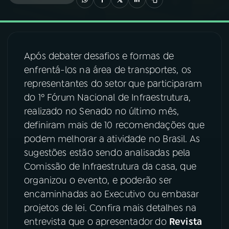
03
PROGRAMAÇÃO
Após debater desafios e formas de
04
PROGRAMAS
enfrentá-los na área de transportes, os
representantes do setor que participaram
05
PODCASTS
do 1º Fórum Nacional de Infraestrutura,
realizado no Senado no último mês,
definiram mais de 10 recomendações que
06
VIDEOCASTS
podem melhorar a atividade no Brasil. As
sugestões estão sendo analisadas pela
07
ÚLTIMAS
Comissão de Infraestrutura da casa, que
organizou o evento, e poderão ser
encaminhadas ao Executivo ou embasar
08
FESTIVAL DE MÚSICA
projetos de lei. Confira mais detalhes na
entrevista que o apresentador do
Revista
ACOMPANHE A RÁDIO NACIONAL