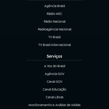
Agência Brasil
(abre em nova aba)
Rádio MEC
(abre em nova aba)
Rádio Nacional
Radioagência Nacional
(abre em nova aba)
TV Brasil
(abre em nova aba)
TV Brasil Internacional
(abre em nova aba)
Serviços
A Voz do Brasil
(abre em nova aba)
Agência GOV
(abre em nova aba)
Canal GOV
(abre em nova aba)
Canal Educação
(abre em nova aba)
Canal Libras
(abre em nova aba)
Monitoramento e Análise de Mídias
(abre em nova aba)