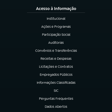
Acesso à Informação
Institucional
(abre em nova aba)
Ações e Programas
(abre em nova aba)
Participação Social
(abre em nova aba)
Auditorias
(abre em nova aba)
Convênios e Transferências
(abre em nova aba)
Receitas e Despesas
(abre em nova aba)
Licitações e Contratos
(abre em nova aba)
Empregados Públicos
(abre em nova aba)
Informações Classificadas
(abre em nova aba)
SIC
(abre em nova aba)
Perguntas Frequentes
(abre em nova aba)
Dados Abertos
(abre em nova aba)