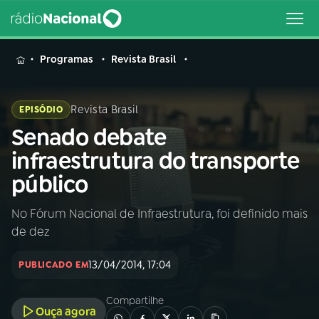
MENU
Programas
Revista Brasil
Revista Brasil
EPISÓDIO
Senado debate
Buscar
na
infraestrutura do transporte
Rádio
Buscar
público
Nacional
No Fórum Nacional de Infraestrutura, foi definido mais
AO VIVO
de dez
01
INÍCIO
13/04/2014, 17:04
PUBLICADO EM
Compartilhe
02
A RÁDIO
Ouça agora