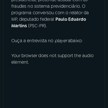
fraudes no sistema previdenciário. O
YouTube
Facebook
programa conversou com o relator da
MP, deputado federal
Paulo Eduardo
Instagram
X
Martins
(PSC-PR).
TikTok
Ouça a entrevista no
player
abaixo:
Your browser does not support the audio
element.