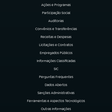
Ações e Programas
(abre em nova aba)
Participação Social
(abre em nova aba)
Auditorias
(abre em nova aba)
Convênios e Transferências
(abre em nova aba)
Receitas e Despesas
(abre em nova aba)
Licitações e Contratos
(abre em nova aba)
Empregados Públicos
(abre em nova aba)
Informações Classificadas
(abre em nova aba)
SIC
(abre em nova aba)
Perguntas Frequentes
(abre em nova aba)
Dados Abertos
(abre em nova aba)
Sanções Administrativas
(abre em nova aba)
Ferramentas e Aspectos Tecnológicos
(abre em nova aba)
Outras Informações
(abre em nova aba)