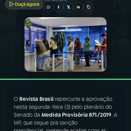
Ouça agora
03
PROGRAMAÇÃO
04
PROGRAMAS
05
PODCASTS
06
VIDEOCASTS
07
ÚLTIMAS
O
Revista Brasil
repercurte a aprovação
nesta segunda-feira (3) pelo plenário do
08
FESTIVAL DE MÚSICA
Senado da
Medida Provisória 871/2019
. A
MP, que segue pra sanção
ACOMPANHE A RÁDIO NACIONAL
presidencial, pretende acabar com as