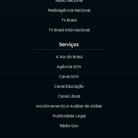
Rádio Nacional
Radioagência Nacional
(abre em nova aba)
TV Brasil
(abre em nova aba)
TV Brasil Internacional
(abre em nova aba)
Serviços
A Voz do Brasil
(abre em nova aba)
Agência GOV
(abre em nova aba)
Canal GOV
(abre em nova aba)
Canal Educação
(abre em nova aba)
Canal Libras
(abre em nova aba)
Monitoramento e Análise de Mídias
(abre em nova aba)
Publicidade Legal
(abre em nova aba)
Rádio Gov
(abre em nova aba)