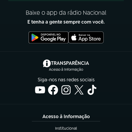
Baixe o app da rádio Nacional
E tenha a gente sempre com você.
(abre em nova aba)
TRANSPARÊNCIA
Acesso à Informação
Siga-nos nas redes sociais
Acesso à Informação
Institucional
(abre em nova aba)