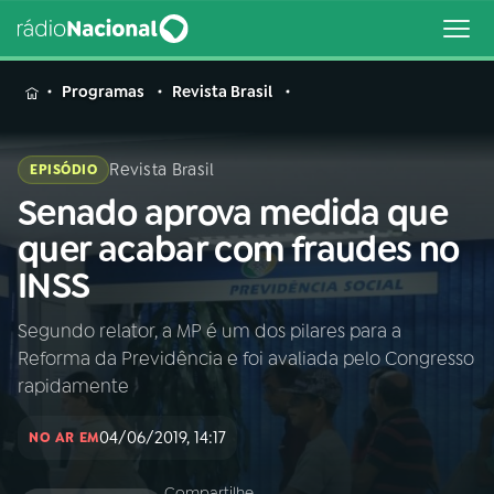
MENU
Programas
Revista Brasil
Revista Brasil
EPISÓDIO
Senado aprova medida que
Buscar
na
quer acabar com fraudes no
Rádio
Buscar
INSS
Nacional
Segundo relator, a MP é um dos pilares para a
AO VIVO
Reforma da Previdência e foi avaliada pelo Congresso
rapidamente
01
INÍCIO
04/06/2019, 14:17
NO AR EM
02
A RÁDIO
Compartilhe