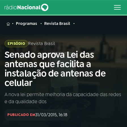
MENU
Programas
Revista Brasil
Revista Brasil
EPISÓDIO
Senado aprova Lei das
Buscar
na
antenas que facilita a
Rádio
Buscar
instalação de antenas de
Nacional
celular
AO VIVO
A nova lei permite melhoria da capacidade das redes
e da qualidade dos
01
INÍCIO
31/03/2015, 16:18
PUBLICADO EM
02
A RÁDIO