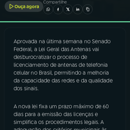
Compartilhe
Ouça agora
03
PROGRAMAÇÃO
04
PROGRAMAS
Aprovada na última semana no Senado
Federal, a Lei Geral das Antenas vai
05
PODCASTS
desburocratizar o processo de
licenciamento de antenas de telefonia
06
VIDEOCASTS
celular no Brasil, permitindo a melhoria
da capacidade das redes e da qualidade
dos sinais.
07
ÚLTIMAS
A nova lei fixa um prazo máximo de 60
08
FESTIVAL DE MÚSICA
dias para a emissão das licenças e
simplifica os procedimentos legais. A
ACOMPANHE A RÁDIO NACIONAL
adequação dos critérios municipais às