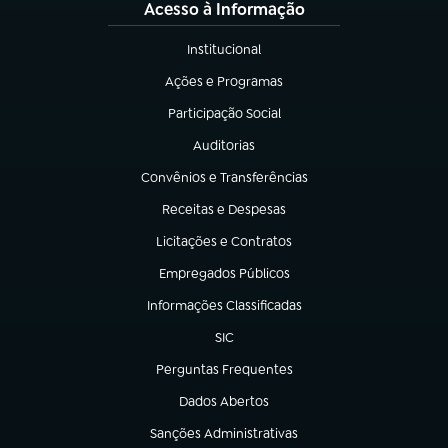
Acesso à Informação
Institucional
(abre em nova aba)
Ações e Programas
(abre em nova aba)
Participação Social
(abre em nova aba)
Auditorias
(abre em nova aba)
Convênios e Transferências
(abre em nova aba)
Receitas e Despesas
(abre em nova aba)
Licitações e Contratos
(abre em nova aba)
Empregados Públicos
(abre em nova aba)
Informações Classificadas
(abre em nova aba)
SIC
(abre em nova aba)
Perguntas Frequentes
(abre em nova aba)
Dados Abertos
(abre em nova aba)
Sanções Administrativas
(abre em nova aba)