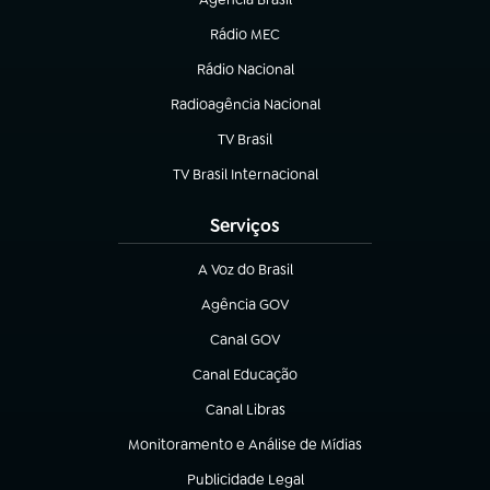
(abre em nova aba)
Rádio MEC
(abre em nova aba)
Rádio Nacional
Radioagência Nacional
(abre em nova aba)
TV Brasil
(abre em nova aba)
TV Brasil Internacional
(abre em nova aba)
Serviços
A Voz do Brasil
(abre em nova aba)
Agência GOV
(abre em nova aba)
Canal GOV
(abre em nova aba)
Canal Educação
(abre em nova aba)
Canal Libras
(abre em nova aba)
Monitoramento e Análise de Mídias
(abre em nova aba)
Publicidade Legal
(abre em nova aba)