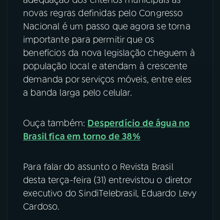
novas regras definidas pelo Congresso
YouTube
Facebook
Nacional é um passo que agora se torna
importante para permitir que os
Instagram
X
benefícios da nova legislação cheguem à
população local e atendam à crescente
TikTok
demanda por serviços móveis, entre eles
a banda larga pelo celular.
Ouça também:
Desperdício de água no
Brasil fica em torno de 38%
Para falar do assunto o Revista Brasil
desta terça-feira (31) entrevistou o diretor
executivo do SindiTelebrasil, Eduardo Levy
Cardoso.