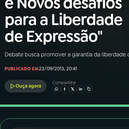
e Novos desafios
Nacional
para a Liberdade
01
INÍCIO
de Expressão"
02
A RÁDIO
Debate busca promover a garantia da liberdade d
03
PROGRAMAÇÃO
23/09/2013, 20:41
PUBLICADO EM
04
PROGRAMAS
Compartilhe
Ouça agora
05
PODCASTS
06
VIDEOCASTS