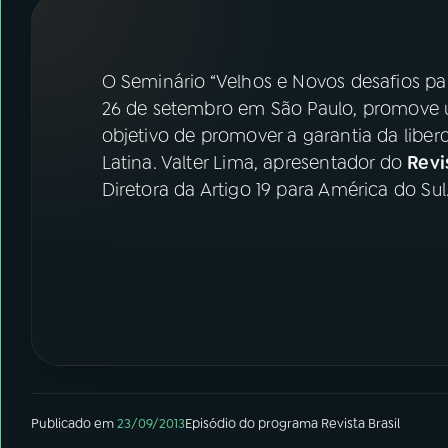
07
ÚLTIMAS
08
FESTIVAL DE MÚSICA
O Seminário “Velhos e Novos desafios pa
26 de setembro em São Paulo, promove u
objetivo de promover a garantia da liber
ACOMPANHE A RÁDIO NACIONAL
Latina. Valter Lima, apresentador do
Revi
YouTube
Facebook
Diretora da Artigo 19 para América do Sul
Instagram
X
TikTok
Publicado em
23/09/2013
Episódio
do programa
Revista Brasil