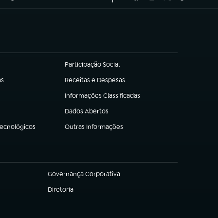
Participação Social
(abre em nova aba)
as
Receitas e Despesas
(abre em nova aba)
Informações Classificadas
(abre em nova aba)
Dados Abertos
(abre em nova aba)
Tecnológicos
Outras Informações
(abre em nova aba)
Governança Corporativa
(abre em nova aba)
Diretoria
(abre em nova aba)