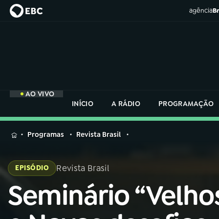
agência
Br
AO VIVO
INÍCIO
A RÁDIO
PROGRAMAÇÃO
MENU
Programas
Revista Brasil
Buscar
na
Revista Brasil
EPISÓDIO
Rádio
Buscar
Nacional
Seminário “Velho
Buscar
na
Rádio
AO VIVO