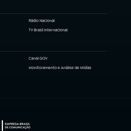
Rádio Nacional
TV Brasil Internacional
(abre em nova aba)
Canal GOV
(abre em nova aba)
Monitoramento e Análise de Mídias
(abre em nova aba)