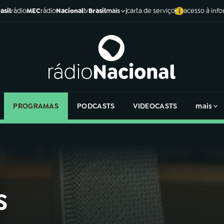
asil
rádio
MEC
rádio
Nacional
tv
Brasil
carta de serviço
acesso à inf
mais
PROGRAMAS
PODCASTS
VIDEOCASTS
mais
s