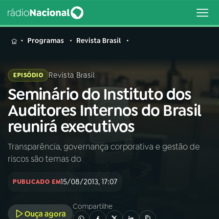
MENU
Programas
Revista Brasil
Revista Brasil
EPISÓDIO
Seminário do Instituto dos
Buscar
na
Auditores Internos do Brasil
Rádio
Buscar
reunirá executivos
Nacional
Transparência, governança corporativa e gestão de
AO VIVO
riscos são temas do
01
INÍCIO
15/08/2013, 17:07
PUBLICADO EM
Compartilhe
02
A RÁDIO
Ouça agora