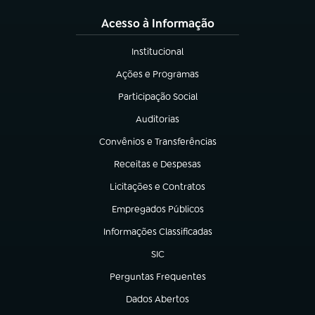
Acesso à Informação
Institucional
(abre em nova aba)
Ações e Programas
(abre em nova aba)
Participação Social
(abre em nova aba)
Auditorias
(abre em nova aba)
Convênios e Transferências
(abre em nova aba)
Receitas e Despesas
(abre em nova aba)
Licitações e Contratos
(abre em nova aba)
Empregados Públicos
(abre em nova aba)
Informações Classificadas
(abre em nova aba)
SIC
(abre em nova aba)
Perguntas Frequentes
(abre em nova aba)
Dados Abertos
(abre em nova aba)