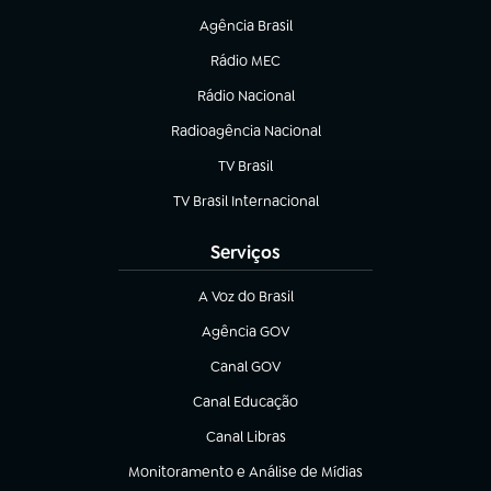
Agência Brasil
(abre em nova aba)
Rádio MEC
(abre em nova aba)
Rádio Nacional
Radioagência Nacional
(abre em nova aba)
TV Brasil
(abre em nova aba)
TV Brasil Internacional
(abre em nova aba)
Serviços
A Voz do Brasil
(abre em nova aba)
Agência GOV
(abre em nova aba)
Canal GOV
(abre em nova aba)
Canal Educação
(abre em nova aba)
Canal Libras
(abre em nova aba)
Monitoramento e Análise de Mídias
(abre em nova aba)