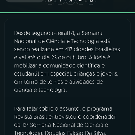
03
PROGRAMAÇÃO
Desde segunda-feira(17), a Semana
04
PROGRAMAS
Nacional de Ciência e Tecnologia está
sendo realizada em 417 cidades brasileiras
05
PODCASTS
e vai até o dia 23 de outubro. A ideia é
mobilizar a comunidade científica e
estudantil em especial, crianças e jovens,
06
VIDEOCASTS
em torno de temas e atividades de
ciência e tecnologia.
07
ÚLTIMAS
Para falar sobre o assunto, o programa
08
FESTIVAL DE MÚSICA
Revista Brasil entrevistou o coordenador
da 13ª Semana Nacional de Ciência e
Tecnologia, Douglas Falcão Da Silva.
ACOMPANHE A RÁDIO NACIONAL