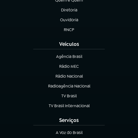
Quem é Quem
(abre em nova aba)
Diretoria
(abre em nova aba)
Ouvidoria
(abre em nova aba)
RNCP
(abre em nova aba)
Veículos
Agência Brasil
(abre em nova aba)
Rádio MEC
(abre em nova aba)
Rádio Nacional
Radioagência Nacional
(abre em nova aba)
TV Brasil
(abre em nova aba)
TV Brasil Internacional
(abre em nova aba)
Serviços
A Voz do Brasil
(abre em nova aba)