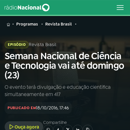
MENU
Programas
Revista Brasil
Revista Brasil
EPISÓDIO
Semana Nacional de Ciência
Buscar
na
e Tecnologia vai até domingo
Rádio
Buscar
(23)
Nacional
O evento terá divulgação e educação científica
AO VIVO
simultaneamente em 417
01
INÍCIO
18/10/2016, 17:46
PUBLICADO EM
Compartilhe
02
A RÁDIO
Ouça agora