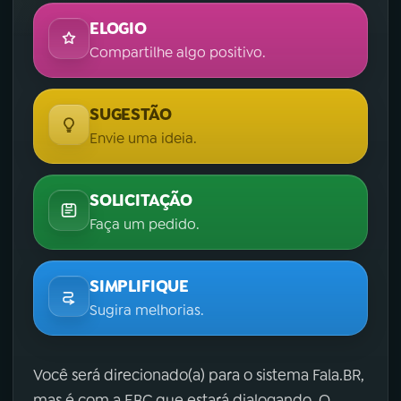
ELOGIO
Compartilhe algo positivo.
SUGESTÃO
Envie uma ideia.
SOLICITAÇÃO
Faça um pedido.
SIMPLIFIQUE
Sugira melhorias.
Você será direcionado(a) para o sistema Fala.BR,
mas é com a EBC que estará dialogando. O