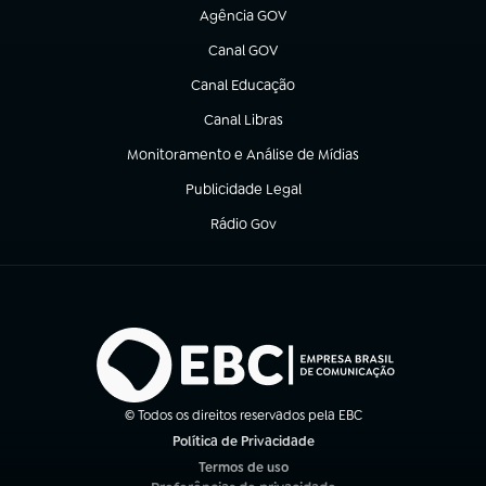
Agência GOV
(abre em nova aba)
Canal GOV
(abre em nova aba)
Canal Educação
(abre em nova aba)
Canal Libras
(abre em nova aba)
Monitoramento e Análise de Mídias
(abre em nova aba)
Publicidade Legal
(abre em nova aba)
Rádio Gov
(abre em nova aba)
© Todos os direitos reservados pela EBC
Política de Privacidade
(abre em nova aba)
Termos de uso
(abre em nova aba)