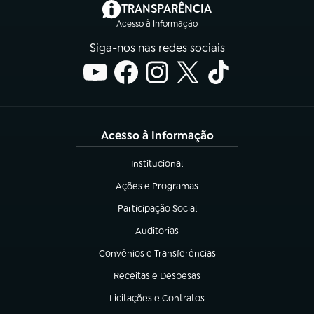
(abre em nova aba)
TRANSPARÊNCIA
Acesso à Informação
Siga-nos nas redes sociais
Acesso à Informação
Institucional
(abre em nova aba)
Ações e Programas
(abre em nova aba)
Participação Social
(abre em nova aba)
Auditorias
(abre em nova aba)
Convênios e Transferências
(abre em nova aba)
Receitas e Despesas
(abre em nova aba)
Licitações e Contratos
(abre em nova aba)