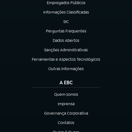
Empregados Públicos
(abre em nova aba)
Informações Classificadas
(abre em nova aba)
SIC
(abre em nova aba)
Perguntas Frequentes
(abre em nova aba)
Dados Abertos
(abre em nova aba)
Sanções Administrativas
(abre em nova aba)
Ferramentas e Aspectos Tecnológicos
(abre em nova aba)
Outras Informações
(abre em nova aba)
A EBC
Quem somos
(abre em nova aba)
Imprensa
(abre em nova aba)
Governança Corporativa
(abre em nova aba)
Contatos
(abre em nova aba)