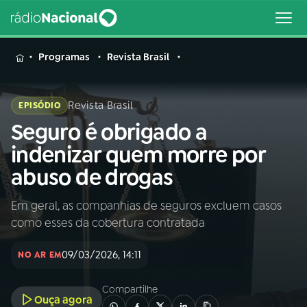
MENU
Programas
Revista Brasil
Revista Brasil
EPISÓDIO
Seguro é obrigado a
Buscar
na
indenizar quem morre por
Rádio
Buscar
abuso de drogas
Nacional
Em geral, as companhias de seguros excluem casos
AO VIVO
como esses da cobertura contratada
01
INÍCIO
09/03/2026, 14:11
NO AR EM
Compartilhe
02
A RÁDIO
Ouça agora