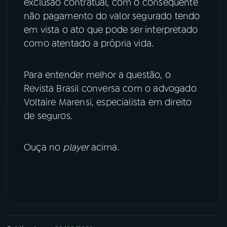
exclusão contratual, com o consequente
não pagamento do valor segurado tendo
YouTube
Facebook
em vista o ato que pode ser interpretado
como atentado a própria vida.
Instagram
X
TikTok
Para entender melhor a questão, o
Revista Brasil conversa com o advogado
Voltaire Marensi, especialista em direito
de seguros.
Ouça no
player
acima.