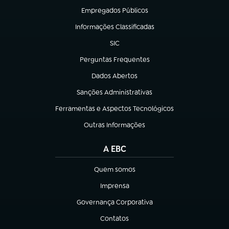
Empregados Públicos
(abre em nova aba)
Informações Classificadas
(abre em nova aba)
SIC
(abre em nova aba)
Perguntas Frequentes
(abre em nova aba)
Dados Abertos
(abre em nova aba)
Sanções Administrativas
(abre em nova aba)
Ferramentas e Aspectos Tecnológicos
(abre em nova aba)
Outras Informações
(abre em nova aba)
A EBC
Quem somos
(abre em nova aba)
Imprensa
(abre em nova aba)
Governança Corporativa
(abre em nova aba)
Contatos
(abre em nova aba)