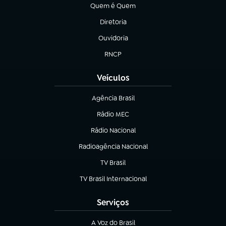
Quem é Quem
(abre em nova aba)
Diretoria
(abre em nova aba)
Ouvidoria
(abre em nova aba)
RNCP
(abre em nova aba)
Veículos
Agência Brasil
(abre em nova aba)
Rádio MEC
(abre em nova aba)
Rádio Nacional
Radioagência Nacional
(abre em nova aba)
TV Brasil
(abre em nova aba)
TV Brasil Internacional
(abre em nova aba)
Serviços
A Voz do Brasil
(abre em nova aba)