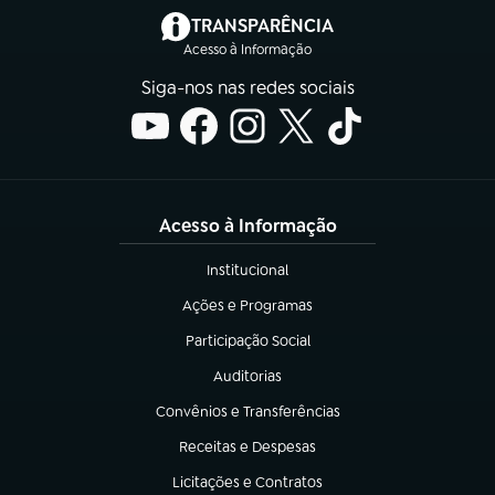
(abre em nova aba)
TRANSPARÊNCIA
Acesso à Informação
Siga-nos nas redes sociais
Acesso à Informação
Institucional
(abre em nova aba)
Ações e Programas
(abre em nova aba)
Participação Social
(abre em nova aba)
Auditorias
(abre em nova aba)
Convênios e Transferências
(abre em nova aba)
Receitas e Despesas
(abre em nova aba)
Licitações e Contratos
(abre em nova aba)