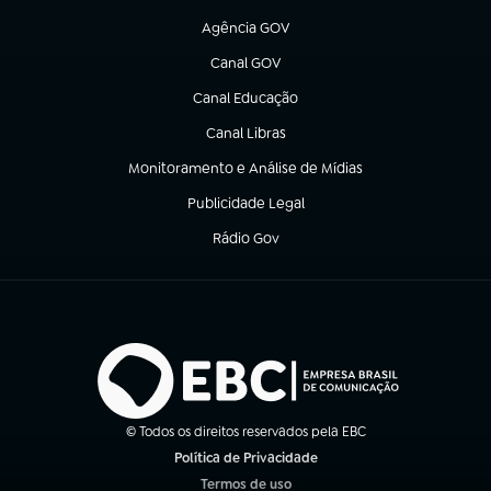
Agência GOV
(abre em nova aba)
Canal GOV
(abre em nova aba)
Canal Educação
(abre em nova aba)
Canal Libras
(abre em nova aba)
Monitoramento e Análise de Mídias
(abre em nova aba)
Publicidade Legal
(abre em nova aba)
Rádio Gov
(abre em nova aba)
© Todos os direitos reservados pela EBC
Política de Privacidade
(abre em nova aba)
Termos de uso