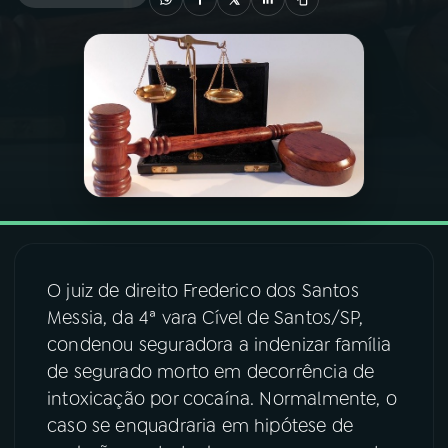
03
PROGRAMAÇÃO
04
PROGRAMAS
05
PODCASTS
06
VIDEOCASTS
O juiz de direito Frederico dos Santos
07
ÚLTIMAS
Messia, da 4ª vara Cível de Santos/SP,
condenou seguradora a indenizar família
de segurado morto em decorrência de
08
FESTIVAL DE MÚSICA
intoxicação por cocaína. Normalmente, o
caso se enquadraria em hipótese de
ACOMPANHE A RÁDIO NACIONAL