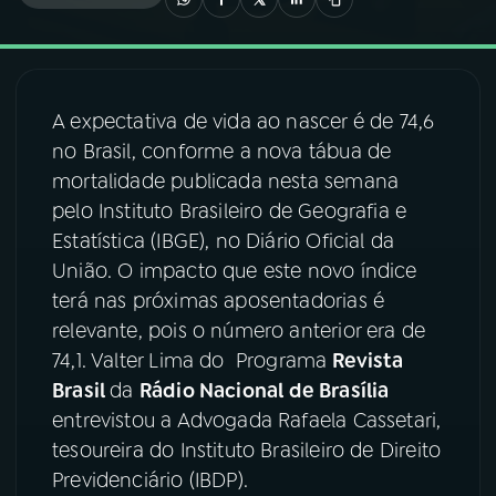
03
PROGRAMAÇÃO
A expectativa de vida ao nascer é de 74,6
04
PROGRAMAS
no Brasil, conforme a nova tábua de
mortalidade publicada nesta semana
05
PODCASTS
pelo Instituto Brasileiro de Geografia e
Estatística (IBGE), no Diário Oficial da
União. O impacto que este novo índice
06
VIDEOCASTS
terá nas próximas aposentadorias é
relevante, pois o número anterior era de
07
ÚLTIMAS
74,1. Valter Lima do Programa
Revista
Brasil
da
Rádio Nacional de Brasília
entrevistou a Advogada Rafaela Cassetari,
08
FESTIVAL DE MÚSICA
tesoureira do Instituto Brasileiro de Direito
Previdenciário (IBDP).
ACOMPANHE A RÁDIO NACIONAL