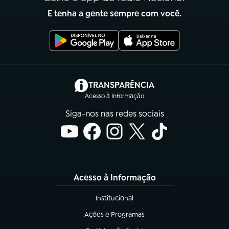
E tenha a gente sempre com você.
(abre em nova aba)
TRANSPARÊNCIA
Acesso à Informação
Siga-nos nas redes sociais
Acesso à Informação
Institucional
(abre em nova aba)
Ações e Programas
(abre em nova aba)