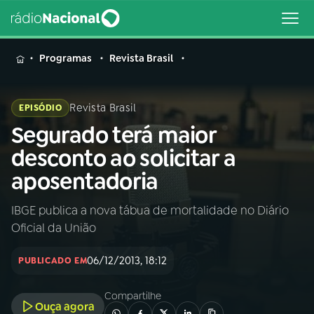
MENU
Programas
Revista Brasil
Revista Brasil
EPISÓDIO
Segurado terá maior
Buscar
na
desconto ao solicitar a
Rádio
Buscar
aposentadoria
Nacional
IBGE publica a nova tábua de mortalidade no Diário
AO VIVO
Oficial da União
01
INÍCIO
06/12/2013, 18:12
PUBLICADO EM
Compartilhe
02
A RÁDIO
Ouça agora