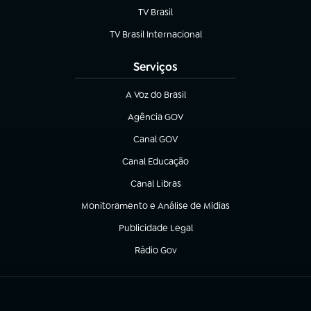
TV Brasil
(abre em nova aba)
TV Brasil Internacional
(abre em nova aba)
Serviços
A Voz do Brasil
(abre em nova aba)
Agência GOV
(abre em nova aba)
Canal GOV
(abre em nova aba)
Canal Educação
(abre em nova aba)
Canal Libras
(abre em nova aba)
Monitoramento e Análise de Mídias
(abre em nova aba)
Publicidade Legal
(abre em nova aba)
Rádio Gov
(abre em nova aba)