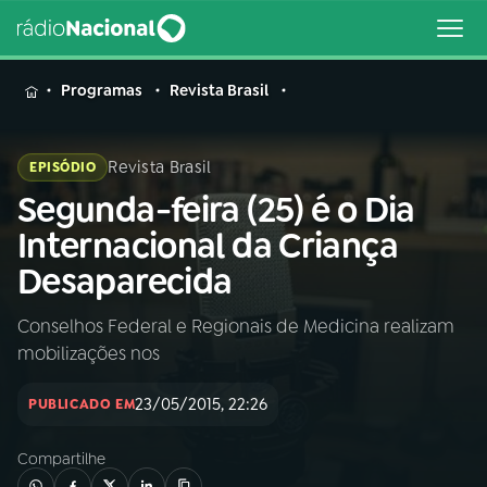
MENU
Programas
Revista Brasil
Revista Brasil
EPISÓDIO
Segunda-feira (25) é o Dia
Buscar
na
Internacional da Criança
Rádio
Buscar
Desaparecida
Nacional
Conselhos Federal e Regionais de Medicina realizam
AO VIVO
mobilizações nos
01
INÍCIO
23/05/2015, 22:26
PUBLICADO EM
Compartilhe
02
A RÁDIO