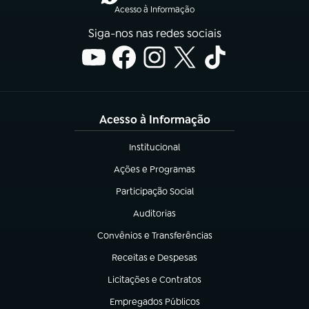
Acesso à Informação
Siga-nos nas redes sociais
Acesso à Informação
Institucional
(abre em nova aba)
Ações e Programas
(abre em nova aba)
Participação Social
(abre em nova aba)
Auditorias
(abre em nova aba)
Convênios e Transferências
(abre em nova aba)
Receitas e Despesas
(abre em nova aba)
Licitações e Contratos
(abre em nova aba)
Empregados Públicos
(abre em nova aba)