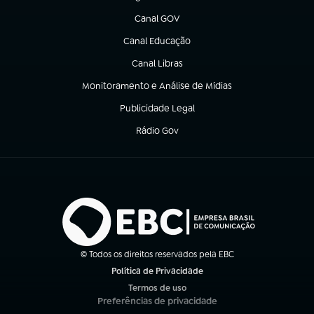
(abre em nova aba)
Canal GOV
(abre em nova aba)
Canal Educação
(abre em nova aba)
Canal Libras
(abre em nova aba)
Monitoramento e Análise de Mídias
(abre em nova aba)
Publicidade Legal
(abre em nova aba)
Rádio Gov
(abre em nova aba)
© Todos os direitos reservados pela EBC
Política de Privacidade
(abre em nova aba)
Termos de uso
(abre em nova aba)
Preferências de privacidade