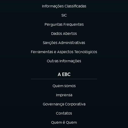
Informações Classificadas
(abre em nova aba)
SIC
(abre em nova aba)
Perguntas Frequentes
(abre em nova aba)
Dados Abertos
(abre em nova aba)
Sanções Administrativas
(abre em nova aba)
Ferramentas e Aspectos Tecnológicos
(abre em nova aba)
Outras Informações
(abre em nova aba)
A EBC
Quem somos
(abre em nova aba)
Imprensa
(abre em nova aba)
Governança Corporativa
(abre em nova aba)
Contatos
(abre em nova aba)
Quem é Quem
(abre em nova aba)