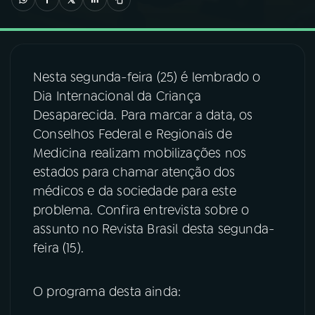
03
PROGRAMAÇÃO
Nesta segunda-feira (25) é lembrado o
04
PROGRAMAS
Dia Internacional da Criança
Desaparecida. Para marcar a data, os
05
PODCASTS
Conselhos Federal e Regionais de
Medicina realizam mobilizações nos
estados para chamar atenção dos
06
VIDEOCASTS
médicos e da sociedade para este
problema. Confira entrevista sobre o
07
ÚLTIMAS
assunto no Revista Brasil desta segunda-
feira (15).
08
FESTIVAL DE MÚSICA
O programa desta ainda:
ACOMPANHE A RÁDIO NACIONAL