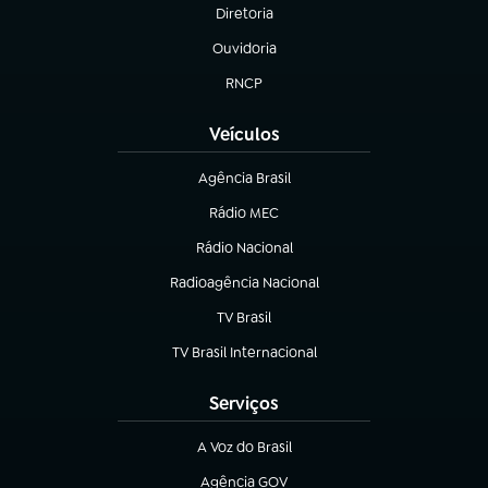
Diretoria
(abre em nova aba)
Ouvidoria
(abre em nova aba)
RNCP
(abre em nova aba)
Veículos
Agência Brasil
(abre em nova aba)
Rádio MEC
(abre em nova aba)
Rádio Nacional
Radioagência Nacional
(abre em nova aba)
TV Brasil
(abre em nova aba)
TV Brasil Internacional
(abre em nova aba)
Serviços
A Voz do Brasil
(abre em nova aba)
Agência GOV