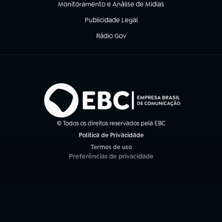
Monitoramento e Análise de Mídias
(abre em nova aba)
Publicidade Legal
(abre em nova aba)
Rádio Gov
(abre em nova aba)
© Todos os direitos reservados pela EBC
Política de Privacidade
(abre em nova aba)
Termos de uso
(abre em nova aba)
Preferências de privacidade