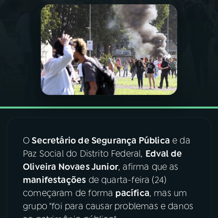
03
PROGRAMAÇÃO
04
PROGRAMAS
05
PODCASTS
06
VIDEOCASTS
O
Secretário de Segurança Pública
e da
07
ÚLTIMAS
Paz Social do Distrito Federal,
Edval de
Oliveira Novaes Junior
, afirma que as
manifestações
de quarta-feira (24)
08
FESTIVAL DE MÚSICA
começaram de forma
pacífica
, mas um
grupo "foi para causar problemas e danos
ACOMPANHE A RÁDIO NACIONAL