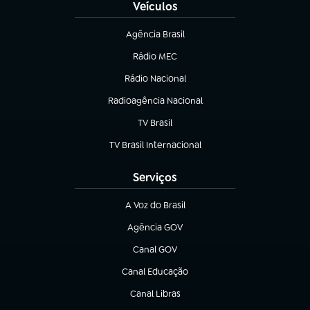
Veículos
Agência Brasil
(abre em nova aba)
Rádio MEC
(abre em nova aba)
Rádio Nacional
Radioagência Nacional
(abre em nova aba)
TV Brasil
(abre em nova aba)
TV Brasil Internacional
(abre em nova aba)
Serviços
A Voz do Brasil
(abre em nova aba)
Agência GOV
(abre em nova aba)
Canal GOV
(abre em nova aba)
Canal Educação
(abre em nova aba)
Canal Libras
(abre em nova aba)