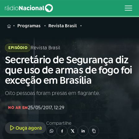
MENU
Programas
Revista Brasil
Revista Brasil
EPISÓDIO
Secretário de Segurança diz
Buscar
na
que uso de armas de fogo foi
Rádio
Buscar
exceção em Brasília
Nacional
Oito pessoas foram presas em flagrante.
AO VIVO
25/05/2017, 12:29
NO AR EM
01
INÍCIO
Compartilhe
Ouça agora
02
A RÁDIO