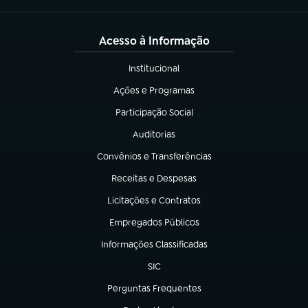
Acesso à Informação
Institucional
(abre em nova aba)
Ações e Programas
(abre em nova aba)
Participação Social
(abre em nova aba)
Auditorias
(abre em nova aba)
Convênios e Transferências
(abre em nova aba)
Receitas e Despesas
(abre em nova aba)
Licitações e Contratos
(abre em nova aba)
Empregados Públicos
(abre em nova aba)
Informações Classificadas
(abre em nova aba)
SIC
(abre em nova aba)
Perguntas Frequentes
(abre em nova aba)