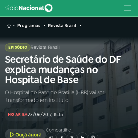
MENU
Programas
Revista Brasil
Revista Brasil
EPISÓDIO
Secretário de Saúde do DF
Buscar
na
explica mudanças no
Rádio
Buscar
Hospital de Base
Nacional
O Hospital de Base de Brasília (HBB) vai ser
AO VIVO
transformado em Instituto
01
INÍCIO
23/06/2017, 15:15
NO AR EM
Compartilhe
02
A RÁDIO
Ouça agora