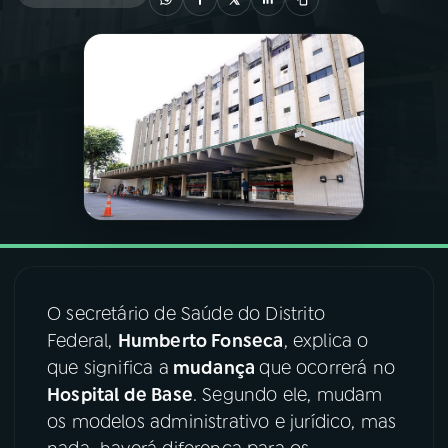
03
PROGRAMAÇÃO
04
PROGRAMAS
05
PODCASTS
06
VIDEOCASTS
O secretário de Saúde do Distrito
07
ÚLTIMAS
Federal,
Humberto Fonseca
, explica o
que significa a
mudança
que ocorrerá no
08
FESTIVAL DE MÚSICA
Hospital de Base
. Segundo ele, mudam
os modelos administrativo e jurídico, mas
ACOMPANHE A RÁDIO NACIONAL