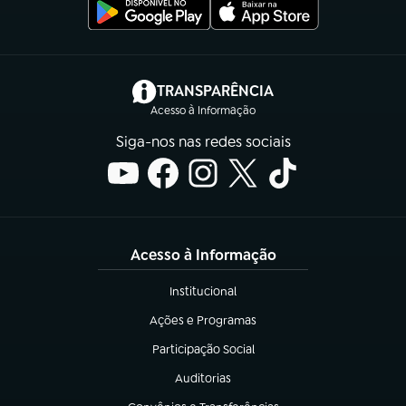
(abre em nova aba)
TRANSPARÊNCIA
Acesso à Informação
Siga-nos nas redes sociais
Acesso à Informação
Institucional
(abre em nova aba)
Ações e Programas
(abre em nova aba)
Participação Social
(abre em nova aba)
Auditorias
(abre em nova aba)