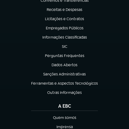
Convênios e Transferências
(abre em nova aba)
Receitas e Despesas
(abre em nova aba)
Licitações e Contratos
(abre em nova aba)
Empregados Públicos
(abre em nova aba)
Informações Classificadas
(abre em nova aba)
SIC
(abre em nova aba)
Perguntas Frequentes
(abre em nova aba)
Dados Abertos
(abre em nova aba)
Sanções Administrativas
(abre em nova aba)
Ferramentas e Aspectos Tecnológicos
(abre em nova aba)
Outras Informações
(abre em nova aba)
A EBC
Quem somos
(abre em nova aba)
Imprensa
(abre em nova aba)