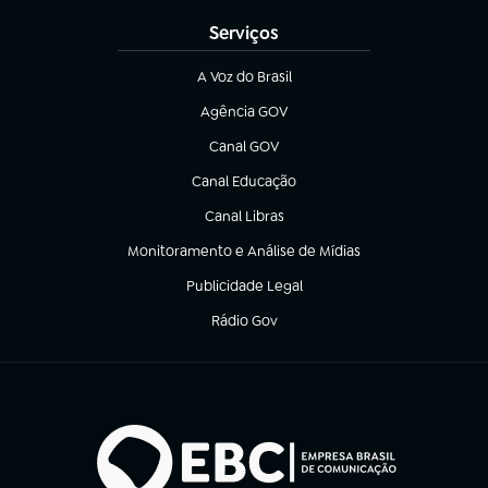
Serviços
A Voz do Brasil
(abre em nova aba)
Agência GOV
(abre em nova aba)
Canal GOV
(abre em nova aba)
Canal Educação
(abre em nova aba)
Canal Libras
(abre em nova aba)
Monitoramento e Análise de Mídias
(abre em nova aba)
Publicidade Legal
(abre em nova aba)
Rádio Gov
(abre em nova aba)