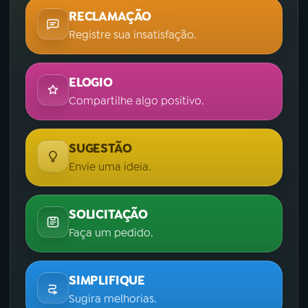
RECLAMAÇÃO
Registre sua insatisfação.
ELOGIO
Compartilhe algo positivo.
SUGESTÃO
Envie uma ideia.
SOLICITAÇÃO
Faça um pedido.
SIMPLIFIQUE
Sugira melhorias.