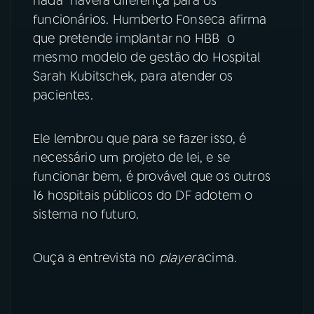
nada haverá diferença para os
funcionários. Humberto Fonseca afirma
YouTube
Facebook
que pretende implantar no HBB o
mesmo modelo de gestão do Hospital
Instagram
X
Sarah Kubitschek, para atender os
pacientes.
TikTok
Ele lembrou que para se fazer isso, é
necessário um projeto de lei, e se
funcionar bem, é provável que os outros
16 hospitais públicos do DF adotem o
sistema no futuro.
Ouça a entrevista no
player
acima.