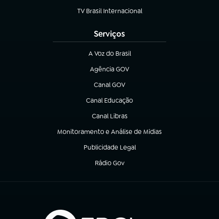
TV Brasil Internacional
(abre em nova aba)
Serviços
A Voz do Brasil
(abre em nova aba)
Agência GOV
(abre em nova aba)
Canal GOV
(abre em nova aba)
Canal Educação
(abre em nova aba)
Canal Libras
(abre em nova aba)
Monitoramento e Análise de Mídias
(abre em nova aba)
Publicidade Legal
(abre em nova aba)
Rádio Gov
(abre em nova aba)