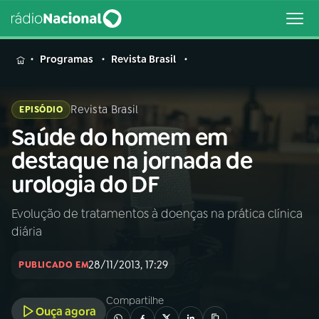
MENU
Programas
Revista Brasil
Revista Brasil
EPISÓDIO
Saúde do homem em
Buscar
na
destaque na jornada de
Rádio
Buscar
urologia do DF
Nacional
Evolução de tratamentos à doenças na prática clínica
AO VIVO
diária
01
INÍCIO
28/11/2013, 17:29
PUBLICADO EM
Compartilhe
02
A RÁDIO
Ouça agora