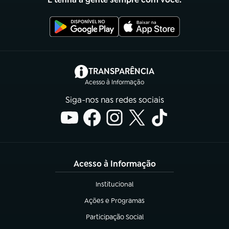
(abre em nova aba)
TRANSPARÊNCIA
Acesso à Informação
Siga-nos nas redes sociais
Acesso à Informação
Institucional
(abre em nova aba)
Ações e Programas
(abre em nova aba)
Participação Social
(abre em nova aba)