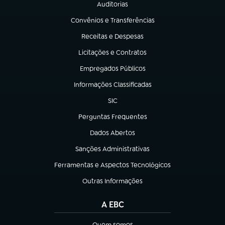
Auditorias
(abre em nova aba)
Convênios e Transferências
(abre em nova aba)
Receitas e Despesas
(abre em nova aba)
Licitações e Contratos
(abre em nova aba)
Empregados Públicos
(abre em nova aba)
Informações Classificadas
(abre em nova aba)
SIC
(abre em nova aba)
Perguntas Frequentes
(abre em nova aba)
Dados Abertos
(abre em nova aba)
Sanções Administrativas
(abre em nova aba)
Ferramentas e Aspectos Tecnológicos
(abre em nova aba)
Outras Informações
(abre em nova aba)
A EBC
Quem somos