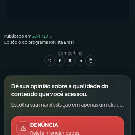
YouTube
Facebook
Instagram
X
Publicado em
28/11/2013
TikTok
Episódio
do programa
Revista Brasil
Compartilhe
Dê sua opinião sobre a qualidade do
conteúdo que você acessou.
Escolha sua manifestação em apenas um clique.
DENÚNCIA
Relate irregularidades.