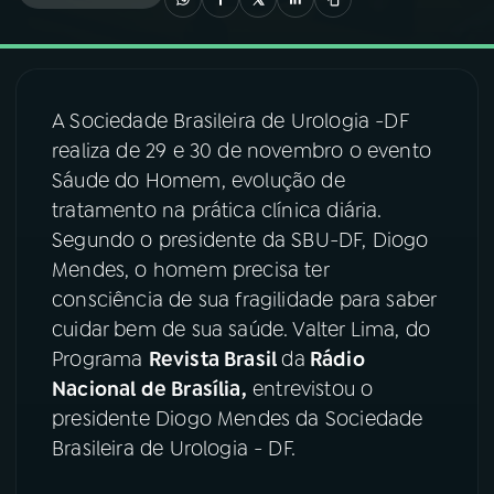
03
PROGRAMAÇÃO
A Sociedade Brasileira de Urologia -DF
04
PROGRAMAS
realiza de 29 e 30 de novembro o evento
Sáude do Homem, evolução de
05
PODCASTS
tratamento na prática clínica diária.
Segundo o presidente da SBU-DF, Diogo
Mendes, o homem precisa ter
06
VIDEOCASTS
consciência de sua fragilidade para saber
cuidar bem de sua saúde. Valter Lima, do
07
ÚLTIMAS
Programa
Revista Brasil
da
Rádio
Nacional de Brasília,
entrevistou o
presidente Diogo Mendes da Sociedade
08
FESTIVAL DE MÚSICA
Brasileira de Urologia - DF.
ACOMPANHE A RÁDIO NACIONAL