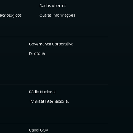
Dados Abertos
(abre em nova aba)
Tecnológicos
Outras Informações
(abre em nova aba)
Governança Corporativa
(abre em nova aba)
Diretoria
(abre em nova aba)
Rádio Nacional
TV Brasil Internacional
(abre em nova aba)
Canal GOV
(abre em nova aba)