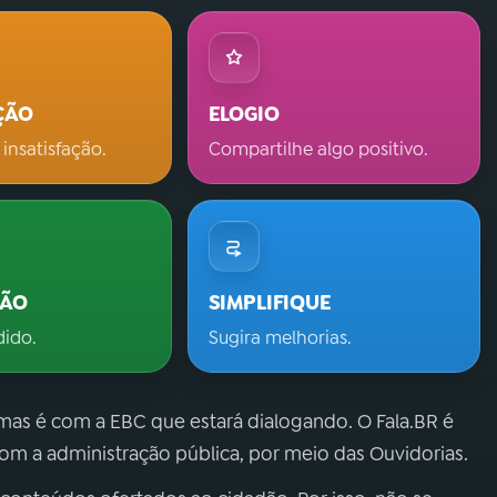
ÇÃO
ELOGIO
 insatisfação.
Compartilhe algo positivo.
ÇÃO
SIMPLIFIQUE
dido.
Sugira melhorias.
 mas é com a EBC que estará dialogando. O Fala.BR é
m a administração pública, por meio das Ouvidorias.