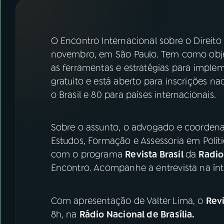
07
ÚLTIMAS
08
FESTIVAL DE MÚSICA
O Encontro Internacional sobre o Direito 
novembro, em São Paulo. Tem como objet
as ferramentas e estratégias para implem
ACOMPANHE A RÁDIO NACIONAL
gratuito e está aberto para inscrições na
YouTube
Facebook
o Brasil e 80 para países internacionais.
Instagram
X
Sobre o assunto, o advogado e coordenad
TikTok
Estudos, Formação e Assessoria em Polític
com o programa
Revista Brasil
da
Radio
Encontro. Acompanhe a entrevista na ínt
Com apresentação de Valter Lima, o
Revi
8h, na
Rádio Nacional de Brasília.