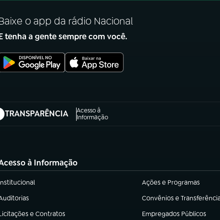
Baixe o app da rádio Nacional
E tenha a gente sempre com você.
Acesso à
TRANSPARÊNCIA
abre em nova aba)
Informação
Acesso à Informação
Institucional
Ações e Programas
(abre em nova aba)
(abre em nova aba)
Auditorias
Convênios e Transferênci
(abre em nova aba)
(abre em nova aba)
Licitações e Contratos
Empregados Públicos
(abre em nova aba)
(abre em nova aba)