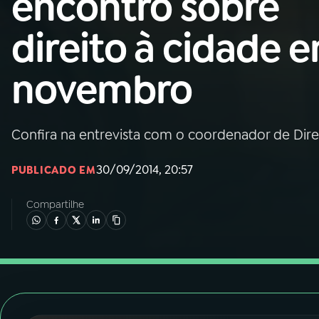
encontro sobre
Nacional
direito à cidade 
01
INÍCIO
novembro
02
A RÁDIO
Confira na entrevista com o coordenador de Dire
03
PROGRAMAÇÃO
30/09/2014, 20:57
PUBLICADO EM
04
PROGRAMAS
Compartilhe
05
PODCASTS
06
VIDEOCASTS