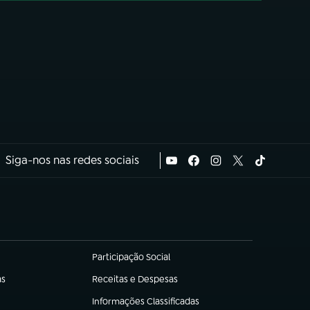
Siga-nos nas redes sociais
Participação Social
(abre em nova aba)
as
Receitas e Despesas
(abre em nova aba)
Informações Classificadas
(abre em nova aba)