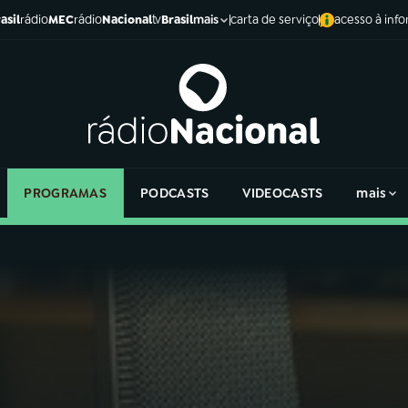
asil
rádio
MEC
rádio
Nacional
tv
Brasil
carta de serviço
acesso à inf
mais
PROGRAMAS
PODCASTS
VIDEOCASTS
mais