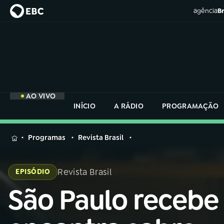
agência
Br
AO VIVO
INÍCIO
A RÁDIO
PROGRAMAÇÃO
MENU
Programas
Revista Brasil
Buscar
na
Revista Brasil
EPISÓDIO
Rádio
Buscar
Nacional
São Paulo recebe
Buscar
na
Rádio
AO VIVO