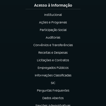
Acesso à Informação
Institucional
(abre em nova aba)
Ações e Programas
(abre em nova aba)
Participação Social
(abre em nova aba)
Auditorias
(abre em nova aba)
Convênios e Transferências
(abre em nova aba)
Receitas e Despesas
(abre em nova aba)
Licitações e Contratos
(abre em nova aba)
Empregados Públicos
(abre em nova aba)
Informações Classificadas
(abre em nova aba)
SIC
(abre em nova aba)
Perguntas Frequentes
(abre em nova aba)
Dados Abertos
(abre em nova aba)
Sanções Administrativas