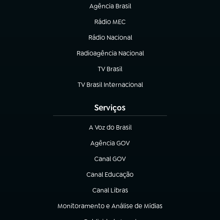
Agência Brasil
(abre em nova aba)
Rádio MEC
(abre em nova aba)
Rádio Nacional
Radioagência Nacional
(abre em nova aba)
TV Brasil
(abre em nova aba)
TV Brasil Internacional
(abre em nova aba)
Serviços
A Voz do Brasil
(abre em nova aba)
Agência GOV
(abre em nova aba)
Canal GOV
(abre em nova aba)
Canal Educação
(abre em nova aba)
Canal Libras
(abre em nova aba)
Monitoramento e Análise de Mídias
(abre em nova aba)