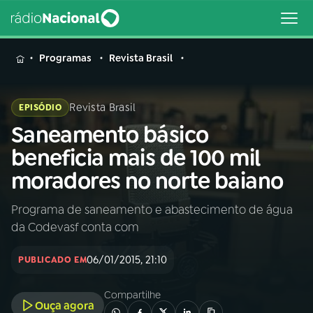
MENU
Programas
Revista Brasil
Revista Brasil
EPISÓDIO
Saneamento básico
Buscar
na
beneficia mais de 100 mil
Rádio
Buscar
moradores no norte baiano
Nacional
Programa de saneamento e abastecimento de água
AO VIVO
da Codevasf conta com
01
INÍCIO
06/01/2015, 21:10
PUBLICADO EM
Compartilhe
02
A RÁDIO
Ouça agora