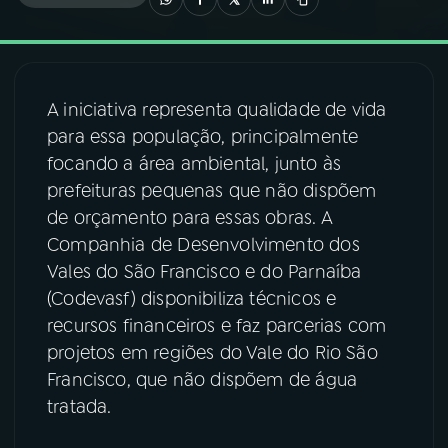
03
PROGRAMAÇÃO
A iniciativa representa qualidade de vida
04
PROGRAMAS
para essa população, principalmente
focando a área ambiental, junto às
05
PODCASTS
prefeituras pequenas que não dispõem
de orçamento para essas obras. A
Companhia de Desenvolvimento dos
06
VIDEOCASTS
Vales do São Francisco e do Parnaíba
(Codevasf) disponibiliza técnicos e
07
ÚLTIMAS
recursos financeiros e faz parcerias com
projetos em regiões do Vale do Rio São
Francisco, que não dispõem de água
08
FESTIVAL DE MÚSICA
tratada.
ACOMPANHE A RÁDIO NACIONAL