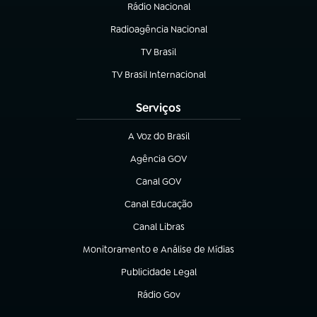
Rádio Nacional
Radioagência Nacional
(abre em nova aba)
TV Brasil
(abre em nova aba)
TV Brasil Internacional
(abre em nova aba)
Serviços
A Voz do Brasil
(abre em nova aba)
Agência GOV
(abre em nova aba)
Canal GOV
(abre em nova aba)
Canal Educação
(abre em nova aba)
Canal Libras
(abre em nova aba)
Monitoramento e Análise de Mídias
(abre em nova aba)
Publicidade Legal
(abre em nova aba)
Rádio Gov
(abre em nova aba)