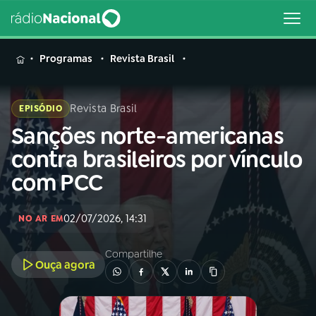
MENU
Programas
Revista Brasil
Revista Brasil
EPISÓDIO
Sanções norte-americanas
Buscar
na
contra brasileiros por vínculo
Rádio
Buscar
com PCC
Nacional
AO VIVO
02/07/2026, 14:31
NO AR EM
Compartilhe
01
INÍCIO
Ouça agora
02
A RÁDIO