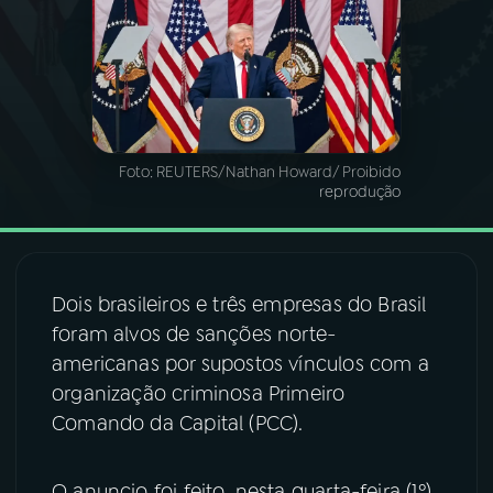
03
PROGRAMAÇÃO
04
PROGRAMAS
Foto:
REUTERS/Nathan Howard/ Proibido
reprodução
05
PODCASTS
06
VIDEOCASTS
Dois brasileiros e três empresas do Brasil
foram alvos de sanções norte-
07
ÚLTIMAS
americanas por supostos vínculos com a
organização criminosa Primeiro
08
FESTIVAL DE MÚSICA
Comando da Capital (PCC).
ACOMPANHE A RÁDIO NACIONAL
O anuncio foi feito, nesta quarta-feira (1º),