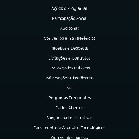
(abre em nova aba)
Ações e Programas
(abre em nova aba)
Participação Social
(abre em nova aba)
Auditorias
(abre em nova aba)
Convênios e Transferências
(abre em nova aba)
Receitas e Despesas
(abre em nova aba)
Licitações e Contratos
(abre em nova aba)
Empregados Públicos
(abre em nova aba)
Informações Classificadas
(abre em nova aba)
SIC
(abre em nova aba)
Perguntas Frequentes
(abre em nova aba)
Dados Abertos
(abre em nova aba)
Sanções Administrativas
(abre em nova aba)
Ferramentas e Aspectos Tecnológicos
(abre em nova aba)
Outras Informações