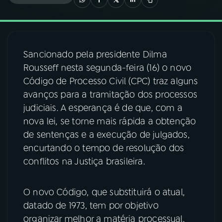
03
PROGRAMAÇÃO
Sancionado pela presidente Dilma
04
PROGRAMAS
Rousseff nesta segunda-feira (16) o novo
Código de Processo Civil (CPC) traz alguns
05
PODCASTS
avanços para a tramitação dos processos
judiciais. A esperança é de que, com a
nova lei, se torne mais rápida a obtenção
06
VIDEOCASTS
de sentenças e a execução de julgados,
encurtando o tempo de resolução dos
07
ÚLTIMAS
conflitos na Justiça brasileira.
08
FESTIVAL DE MÚSICA
O novo Código, que substituirá o atual,
datado de 1973, tem por objetivo
organizar melhor a matéria processual,
ACOMPANHE A RÁDIO NACIONAL