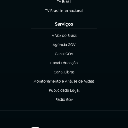
TV Brasil
(abre em nova aba)
TV Brasil Internacional
(abre em nova aba)
Serviços
A Voz do Brasil
(abre em nova aba)
Agência GOV
(abre em nova aba)
Canal GOV
(abre em nova aba)
Canal Educação
(abre em nova aba)
Canal Libras
(abre em nova aba)
Monitoramento e Análise de Mídias
(abre em nova aba)
Publicidade Legal
(abre em nova aba)
Rádio Gov
(abre em nova aba)