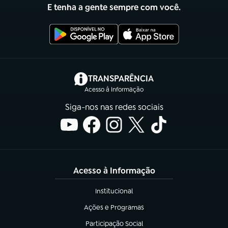
E tenha a gente sempre com você.
(abre em nova aba)
TRANSPARÊNCIA
Acesso à Informação
Siga-nos nas redes sociais
Acesso à Informação
Institucional
(abre em nova aba)
Ações e Programas
(abre em nova aba)
Participação Social
(abre em nova aba)