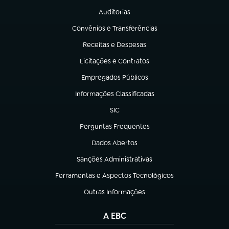
Auditorias
(abre em nova aba)
Convênios e Transferências
(abre em nova aba)
Receitas e Despesas
(abre em nova aba)
Licitações e Contratos
(abre em nova aba)
Empregados Públicos
(abre em nova aba)
Informações Classificadas
(abre em nova aba)
SIC
(abre em nova aba)
Perguntas Frequentes
(abre em nova aba)
Dados Abertos
(abre em nova aba)
Sanções Administrativas
(abre em nova aba)
Ferramentas e Aspectos Tecnológicos
(abre em nova aba)
Outras Informações
(abre em nova aba)
A EBC