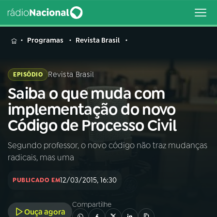
MENU
Programas
Revista Brasil
Revista Brasil
EPISÓDIO
Saiba o que muda com
Buscar
na
implementação do novo
Rádio
Buscar
Código de Processo Civil
Nacional
Segundo professor, o novo código não traz mudanças
AO VIVO
radicais, mas uma
01
INÍCIO
12/03/2015, 16:30
PUBLICADO EM
Compartilhe
02
A RÁDIO
Ouça agora