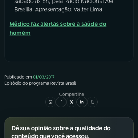
sábado às 8h, pela Rádio Nacional AM
Brasília. Apresentação: Valter Lima
YouTube
Facebook
Médico faz alertas sobre a saúde do
Instagram
X
homem
TikTok
Publicado em
01/03/2017
Episódio
do programa
Revista Brasil
Compartilhe
Dê sua opinião sobre a qualidade do
conteúdo que você acessou.