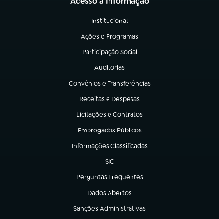
Acesso à Informação
Institucional
(abre em nova aba)
Ações e Programas
(abre em nova aba)
Participação Social
(abre em nova aba)
Auditorias
(abre em nova aba)
Convênios e Transferências
(abre em nova aba)
Receitas e Despesas
(abre em nova aba)
Licitações e Contratos
(abre em nova aba)
Empregados Públicos
(abre em nova aba)
Informações Classificadas
(abre em nova aba)
SIC
(abre em nova aba)
Perguntas Frequentes
(abre em nova aba)
Dados Abertos
(abre em nova aba)
Sanções Administrativas
(abre em nova aba)