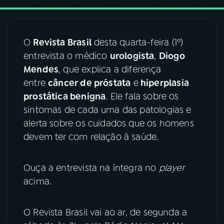
03
PROGRAMAÇÃO
O
Revista Brasil
desta quarta-feira (1º)
entrevista o médico
urologista
,
Diogo
04
PROGRAMAS
Mendes
, que explica a diferença
entre
câncer de próstata
e
hiperplasia
05
PODCASTS
prostática benigna
. Ele fala sobre os
sintomas de cada uma das patologias e
alerta sobre os cuidados que os homens
06
VIDEOCASTS
devem ter com relação à saúde.
07
ÚLTIMAS
Ouça a entrevista na íntegra no
player
acima.
08
FESTIVAL DE MÚSICA
O Revista Brasil vai ao ar, de segunda a
ACOMPANHE A RÁDIO NACIONAL