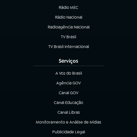
Rádio MEC
(abre em nova aba)
Rádio Nacional
Radioagência Nacional
(abre em nova aba)
TV Brasil
(abre em nova aba)
TV Brasil Internacional
(abre em nova aba)
Serviços
A Voz do Brasil
(abre em nova aba)
Agência GOV
(abre em nova aba)
Canal GOV
(abre em nova aba)
Canal Educação
(abre em nova aba)
Canal Libras
(abre em nova aba)
Monitoramento e Análise de Mídias
(abre em nova aba)
Publicidade Legal
(abre em nova aba)