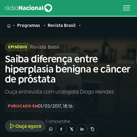
MENU
Programas
Revista Brasil
Revista Brasil
EPISÓDIO
Saiba diferença entre
Buscar
na
hiperplasia benigna e câncer
Rádio
Buscar
de próstata
Nacional
Ouça entrevista com urologista Diogo Mendes
AO VIVO
01/03/2017, 18:16
PUBLICADO EM
01
INÍCIO
Compartilhe
Ouça agora
02
A RÁDIO