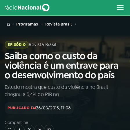
MENU
Programas
Revista Brasil
Revista Brasil
EPISÓDIO
Saiba como o custo da
Buscar
na
violência é um entrave para
Rádio
Buscar
o desenvolvimento do país
Nacional
Estudo mostra que custo da violência no Brasil
AO VIVO
chegou a 5,4% do PIB no
01
INÍCIO
26/03/2015, 17:08
PUBLICADO EM
Compartilhe
02
A RÁDIO