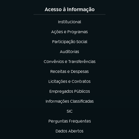
Acesso à Informação
Institucional
(abre em nova aba)
Ações e Programas
(abre em nova aba)
Participação Social
(abre em nova aba)
Auditorias
(abre em nova aba)
Convênios e Transferências
(abre em nova aba)
Receitas e Despesas
(abre em nova aba)
Licitações e Contratos
(abre em nova aba)
Empregados Públicos
(abre em nova aba)
Informações Classificadas
(abre em nova aba)
SIC
(abre em nova aba)
Perguntas Frequentes
(abre em nova aba)
Dados Abertos
(abre em nova aba)