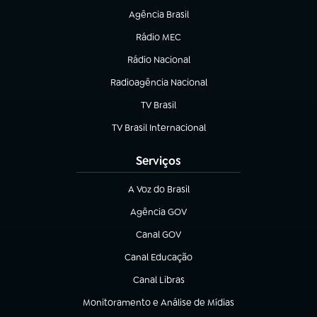
Agência Brasil
(abre em nova aba)
Rádio MEC
(abre em nova aba)
Rádio Nacional
Radioagência Nacional
(abre em nova aba)
TV Brasil
(abre em nova aba)
TV Brasil Internacional
(abre em nova aba)
Serviços
A Voz do Brasil
(abre em nova aba)
Agência GOV
(abre em nova aba)
Canal GOV
(abre em nova aba)
Canal Educação
(abre em nova aba)
Canal Libras
(abre em nova aba)
Monitoramento e Análise de Mídias
(abre em nova aba)