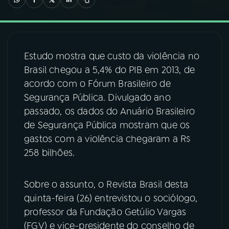
03
PROGRAMAÇÃO
Estudo mostra que custo da violência no
04
PROGRAMAS
Brasil chegou a 5,4% do PIB em 2013, de
acordo com o Fórum Brasileiro de
05
PODCASTS
Segurança Pública. Divulgado ano
passado, os dados do Anuário Brasileiro
de Segurança Pública mostram que os
06
VIDEOCASTS
gastos com a violência chegaram a R$
258 bilhões.
07
ÚLTIMAS
Sobre o assunto, o Revista Brasil desta
08
FESTIVAL DE MÚSICA
quinta-feira (26) entrevistou o sociólogo,
professor da Fundação Getúlio Vargas
(FGV) e vice-presidente do conselho de
ACOMPANHE A RÁDIO NACIONAL