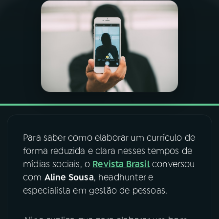
03
PROGRAMAÇÃO
04
PROGRAMAS
05
PODCASTS
06
VIDEOCASTS
Para saber como elaborar um currículo de
forma reduzida e clara nesses tempos de
07
ÚLTIMAS
mídias sociais, o
Revista Brasil
conversou
com
Aline Sousa
, headhunter e
08
FESTIVAL DE MÚSICA
especialista em gestão de pessoas.
ACOMPANHE A RÁDIO NACIONAL