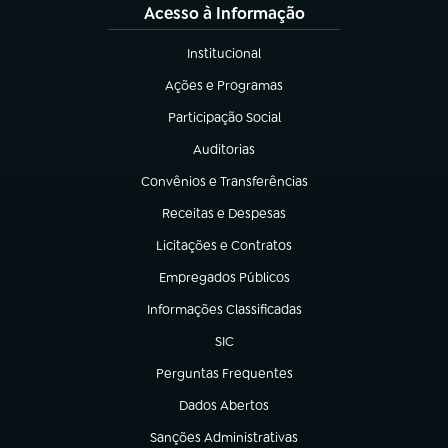
Acesso à Informação
Institucional
(abre em nova aba)
Ações e Programas
(abre em nova aba)
Participação Social
(abre em nova aba)
Auditorias
(abre em nova aba)
Convênios e Transferências
(abre em nova aba)
Receitas e Despesas
(abre em nova aba)
Licitações e Contratos
(abre em nova aba)
Empregados Públicos
(abre em nova aba)
Informações Classificadas
(abre em nova aba)
SIC
(abre em nova aba)
Perguntas Frequentes
(abre em nova aba)
Dados Abertos
(abre em nova aba)
Sanções Administrativas
(abre em nova aba)