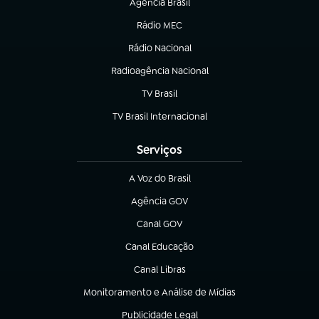
Agência Brasil
(abre em nova aba)
Rádio MEC
(abre em nova aba)
Rádio Nacional
Radioagência Nacional
(abre em nova aba)
TV Brasil
(abre em nova aba)
TV Brasil Internacional
(abre em nova aba)
Serviços
A Voz do Brasil
(abre em nova aba)
Agência GOV
(abre em nova aba)
Canal GOV
(abre em nova aba)
Canal Educação
(abre em nova aba)
Canal Libras
(abre em nova aba)
Monitoramento e Análise de Mídias
(abre em nova aba)
Publicidade Legal