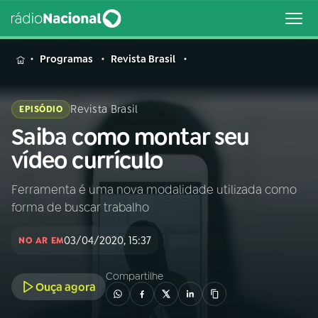
MENU
Programas
Revista Brasil
Revista Brasil
EPISÓDIO
Saiba como montar seu
Buscar
na
vídeo currículo
Rádio
Buscar
Nacional
Ferramenta é uma nova modalidade utilizada como
forma de buscar trabalho
AO VIVO
03/04/2020, 15:37
NO AR EM
01
INÍCIO
Compartilhe
Ouça agora
02
A RÁDIO