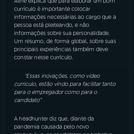
Aline explica que para elaborar um bom
currículo é importante colocar
YouTube
Facebook
informações necessárias ao cargo que a
pessoa está pleiteando, e não
Instagram
X
informações sobre sua personalidade.
Um resumo, de forma global, sobre suas
TikTok
principais experiências também deve
constar nesse currículo.
"Essas inovações, como video
curriculo, estão vindo para facilitar tanto
para o empregador como para o
candidato”
A headhunter diz que, diante da
pandemia causada pelo novo