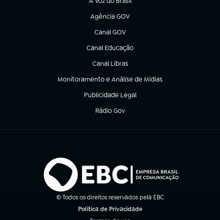
A Voz do Brasil
(abre em nova aba)
Agência GOV
(abre em nova aba)
Canal GOV
(abre em nova aba)
Canal Educação
(abre em nova aba)
Canal Libras
(abre em nova aba)
Monitoramento e Análise de Mídias
(abre em nova aba)
Publicidade Legal
(abre em nova aba)
Rádio Gov
(abre em nova aba)
© Todos os direitos reservados pela EBC
Política de Privacidade
(abre em nova aba)