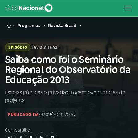
MENU
Programas
Revista Brasil
Revista Brasil
EPISÓDIO
Saiba como foi o Seminário
Buscar
na
Regional do Observatório da
Rádio
Buscar
Educação 2013
Nacional
Escolas públicas e privadas trocam experiências de
AO VIVO
projetos
01
INÍCIO
23/09/2013, 20:52
PUBLICADO EM
Compartilhe
02
A RÁDIO