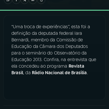
03
PROGRAMAÇÃO
“Uma troca de experiências”, esta foi a
04
PROGRAMAS
definição da deputada federal Iara
Bernardi, membro da Comissão de
05
PODCASTS
Educação da Câmara dos Deputados
para o seminário do Observatório da
Educação 2013. Confira, na entrevista que
06
VIDEOCASTS
ela concedeu ao programa
Revista
Brasil
, da
Rádio Nacional de Brasília
.
07
ÚLTIMAS
08
FESTIVAL DE MÚSICA
ACOMPANHE A RÁDIO NACIONAL