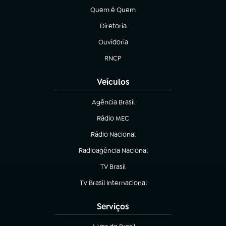
Quem é Quem
(abre em nova aba)
Diretoria
(abre em nova aba)
Ouvidoria
(abre em nova aba)
RNCP
(abre em nova aba)
Veículos
Agência Brasil
(abre em nova aba)
Rádio MEC
(abre em nova aba)
Rádio Nacional
Radioagência Nacional
(abre em nova aba)
TV Brasil
(abre em nova aba)
TV Brasil Internacional
(abre em nova aba)
Serviços