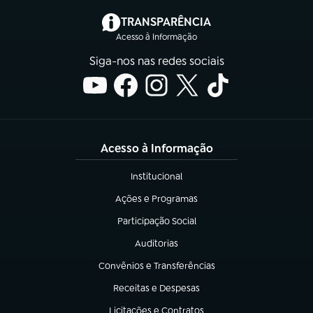
(abre em nova aba)
TRANSPARÊNCIA
Acesso à Informação
Siga-nos nas redes sociais
Acesso à Informação
Institucional
(abre em nova aba)
Ações e Programas
(abre em nova aba)
Participação Social
(abre em nova aba)
Auditorias
(abre em nova aba)
Convênios e Transferências
(abre em nova aba)
Receitas e Despesas
(abre em nova aba)
Licitações e Contratos