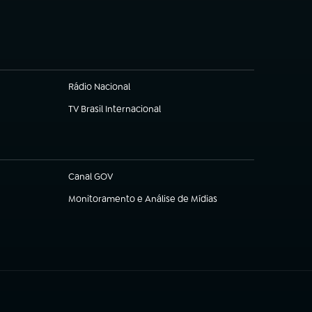
(abre em nova aba)
Rádio Nacional
TV Brasil Internacional
(abre em nova aba)
Canal GOV
(abre em nova aba)
Monitoramento e Análise de Mídias
(abre em nova aba)