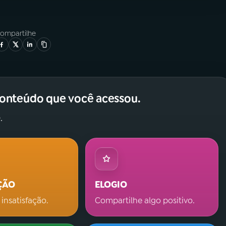
ompartilhe
conteúdo que você acessou.
.
ÇÃO
ELOGIO
 insatisfação.
Compartilhe algo positivo.