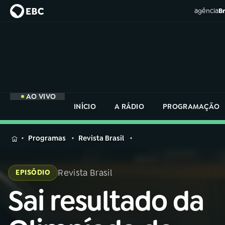
agência
Br
AO VIVO
INÍCIO
A RÁDIO
PROGRAMAÇÃO
MENU
Programas
Revista Brasil
Buscar
na
Revista Brasil
EPISÓDIO
Rádio
Buscar
Nacional
Sai resultado da
Buscar
na
Rádio
AO VIVO