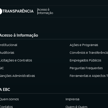
Acesso à
TRANSPARÊNCIA
abre em nova aba)
Informação
Acesso à Informação
Institucional
Ações e Programas
(abre em nova aba)
(abre em nova aba)
Auditorias
Convênios e Transferênci
(abre em nova aba)
(abre em nova aba)
Licitações e Contratos
Empregados Públicos
(abre em nova aba)
(abre em nova aba)
SIC
Perguntas Frequentes
(abre em nova aba)
(abre em nova aba)
Sanções Administrativas
Ferramentas e Aspectos 
(abre em nova aba)
(abre em nova aba)
A EBC
Quem somos
Imprensa
(abre em nova aba)
(abre em nova aba)
Contatos
Quem é Quem