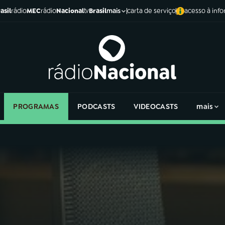
asil
rádio
MEC
rádio
Nacional
tv
Brasil
carta de serviço
acesso à inf
mais
PROGRAMAS
PODCASTS
VIDEOCASTS
mais