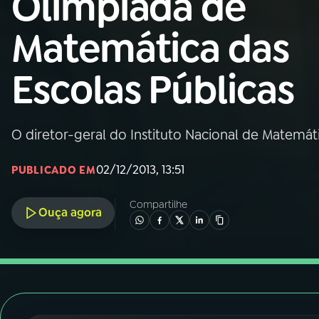
Olimpíada de
Nacional
Matemática das
01
INÍCIO
Escolas Públicas
02
A RÁDIO
O diretor-geral do Instituto Nacional de Matemát
03
PROGRAMAÇÃO
02/12/2013, 13:51
PUBLICADO EM
04
PROGRAMAS
Compartilhe
Ouça agora
05
PODCASTS
06
VIDEOCASTS