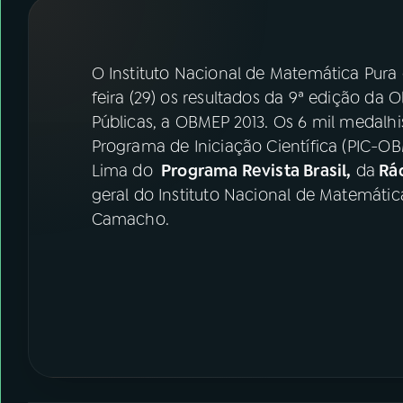
07
ÚLTIMAS
08
FESTIVAL DE MÚSICA
O Instituto Nacional de Matemática Pura 
feira (29) os resultados da 9ª edição da 
Públicas, a OBMEP 2013. Os 6 mil medalhi
ACOMPANHE A RÁDIO NACIONAL
Programa de Iniciação Científica (PIC-OBM
YouTube
Facebook
Lima do
Programa Revista Brasil,
da
Rád
geral do Instituto Nacional de Matemática
Instagram
X
Camacho.
TikTok