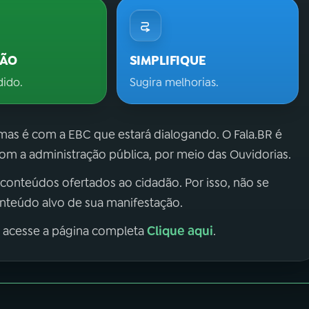
ÇÃO
SIMPLIFIQUE
dido.
Sugira melhorias.
 mas é com a EBC que estará dialogando. O Fala.BR é
m a administração pública, por meio das Ouvidorias.
 conteúdos ofertados ao cidadão. Por isso, não se
onteúdo alvo de sua manifestação.
Clique aqui
, acesse a página completa
.