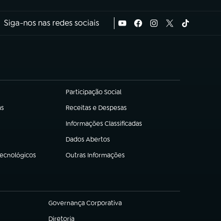
Siga-nos nas redes sociais
Participação Social
(abre em nova aba)
as
Receitas e Despesas
(abre em nova aba)
Informações Classificadas
(abre em nova aba)
Dados Abertos
(abre em nova aba)
Tecnológicos
Outras Informações
(abre em nova aba)
Governança Corporativa
(abre em nova aba)
Diretoria