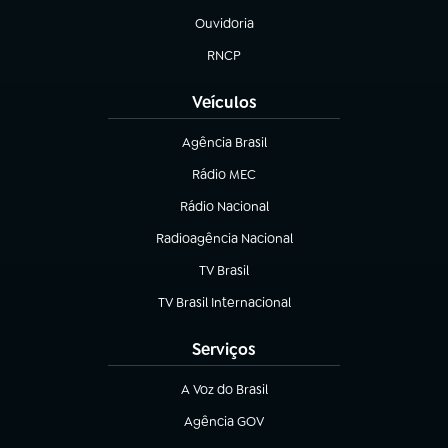
Ouvidoria
(abre em nova aba)
RNCP
(abre em nova aba)
Veículos
Agência Brasil
(abre em nova aba)
Rádio MEC
(abre em nova aba)
Rádio Nacional
Radioagência Nacional
(abre em nova aba)
TV Brasil
(abre em nova aba)
TV Brasil Internacional
(abre em nova aba)
Serviços
A Voz do Brasil
(abre em nova aba)
Agência GOV
(abre em nova aba)