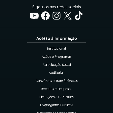
Siga-nos nas redes sociais
Acesso à Informação
Institucional
(abre em nova aba)
Ações e Programas
(abre em nova aba)
Participação Social
(abre em nova aba)
Auditorias
(abre em nova aba)
Convênios e Transferências
(abre em nova aba)
Receitas e Despesas
(abre em nova aba)
Licitações e Contratos
(abre em nova aba)
Empregados Públicos
(abre em nova aba)