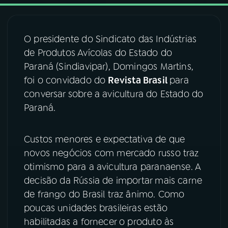
03
PROGRAMAÇÃO
O presidente do Sindicato das Indústrias
de Produtos Avícolas do Estado do
04
PROGRAMAS
Paraná (Sindiavipar), Domingos Martins,
foi o convidado do
Revista Brasil
para
05
PODCASTS
conversar sobre a avicultura do Estado do
Paraná.
06
VIDEOCASTS
Custos menores e expectativa de que
novos negócios com mercado russo traz
07
ÚLTIMAS
otimismo para a avicultura paranaense. A
decisão da Rússia de importar mais carne
08
FESTIVAL DE MÚSICA
de frango do Brasil traz ânimo. Como
poucas unidades brasileiras estão
habilitadas a fornecer o produto às
ACOMPANHE A RÁDIO NACIONAL