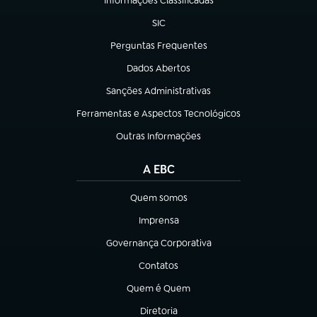
Informações Classificadas
(abre em nova aba)
SIC
(abre em nova aba)
Perguntas Frequentes
(abre em nova aba)
Dados Abertos
(abre em nova aba)
Sanções Administrativas
(abre em nova aba)
Ferramentas e Aspectos Tecnológicos
(abre em nova aba)
Outras Informações
(abre em nova aba)
A EBC
Quem somos
(abre em nova aba)
Imprensa
(abre em nova aba)
Governança Corporativa
(abre em nova aba)
Contatos
(abre em nova aba)
Quem é Quem
(abre em nova aba)
Diretoria
(abre em nova aba)