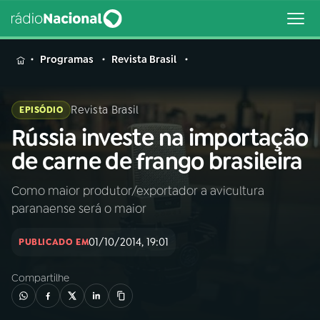
MENU
Programas
Revista Brasil
Revista Brasil
EPISÓDIO
Rússia investe na importação
Buscar
na
de carne de frango brasileira
Rádio
Buscar
Nacional
Como maior produtor/exportador a avicultura
paranaense será o maior
AO VIVO
01/10/2014, 19:01
PUBLICADO EM
01
INÍCIO
Compartilhe
02
A RÁDIO