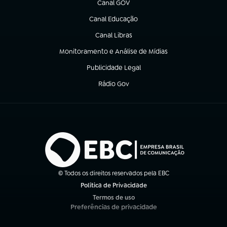
Canal GOV
(abre em nova aba)
Canal Educação
(abre em nova aba)
Canal Libras
(abre em nova aba)
Monitoramento e Análise de Mídias
(abre em nova aba)
Publicidade Legal
(abre em nova aba)
Rádio Gov
(abre em nova aba)
© Todos os direitos reservados pela EBC
Política de Privacidade
(abre em nova aba)
Termos de uso
(abre em nova aba)
Preferências de privacidade