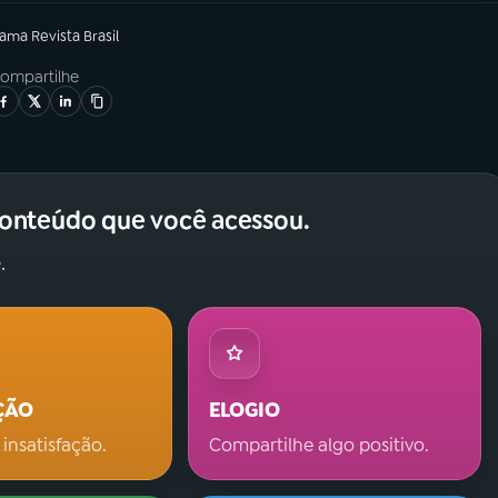
rama
Revista Brasil
ompartilhe
conteúdo que você acessou.
.
ÇÃO
ELOGIO
 insatisfação.
Compartilhe algo positivo.