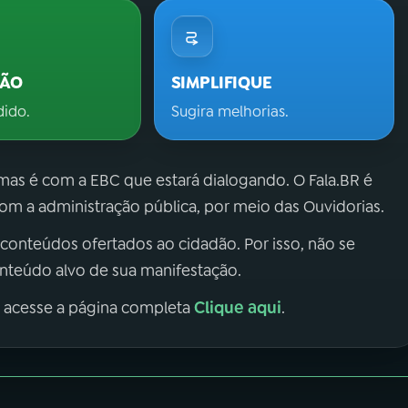
ÇÃO
SIMPLIFIQUE
dido.
Sugira melhorias.
 mas é com a EBC que estará dialogando. O Fala.BR é
m a administração pública, por meio das Ouvidorias.
 conteúdos ofertados ao cidadão. Por isso, não se
onteúdo alvo de sua manifestação.
Clique aqui
, acesse a página completa
.