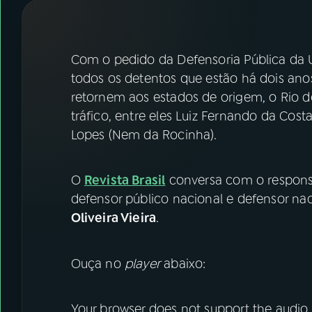
07
ÚLTIMAS
08
FESTIVAL DE MÚSICA
Com o pedido da Defensoria Pública da 
todos os detentos que estão há dois ano
ACOMPANHE A RÁDIO NACIONAL
retornem aos estados de origem, o Rio d
tráfico, entre eles Luiz Fernando da Cos
YouTube
Facebook
Lopes (Nem da Rocinha).
Instagram
X
O
Revista Brasil
conversa com o respons
TikTok
defensor público nacional e defensor na
Oliveira Vieira
.
Ouça no
player
abaixo:
Your browser does not support the audio