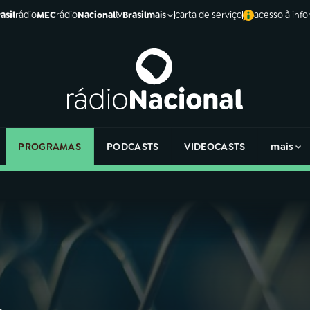
asil
rádio
MEC
rádio
Nacional
tv
Brasil
carta de serviço
acesso à inf
mais
PROGRAMAS
PODCASTS
VIDEOCASTS
mais