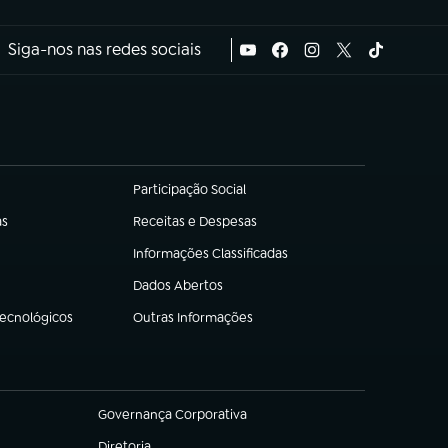
Siga-nos nas redes sociais
Participação Social
(abre em nova aba)
as
Receitas e Despesas
(abre em nova aba)
Informações Classificadas
(abre em nova aba)
Dados Abertos
(abre em nova aba)
Tecnológicos
Outras Informações
(abre em nova aba)
Governança Corporativa
(abre em nova aba)
Diretoria