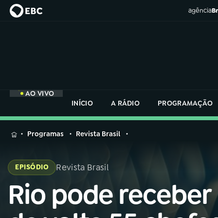
agência
Br
AO VIVO
INÍCIO
A RÁDIO
PROGRAMAÇÃO
MENU
Programas
Revista Brasil
Buscar
na
Revista Brasil
EPISÓDIO
Rádio
Buscar
Nacional
Rio pode receber
Buscar
na
Rádio
AO VIVO