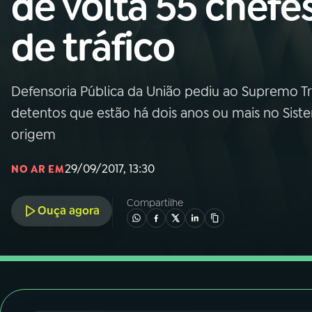
de volta 55 chefe
Nacional
de tráfico
01
INÍCIO
02
A RÁDIO
Defensoria Pública da União pediu ao Supremo Tr
detentos que estão há dois anos ou mais no Siste
03
PROGRAMAÇÃO
origem
29/09/2017, 13:30
NO AR EM
04
PROGRAMAS
Compartilhe
Ouça agora
05
PODCASTS
06
VIDEOCASTS