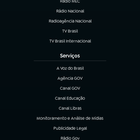
Rádio MEC
(abre em nova aba)
Rádio Nacional
Radioagência Nacional
(abre em nova aba)
TV Brasil
(abre em nova aba)
TV Brasil Internacional
(abre em nova aba)
Serviços
A Voz do Brasil
(abre em nova aba)
Agência GOV
(abre em nova aba)
Canal GOV
(abre em nova aba)
Canal Educação
(abre em nova aba)
Canal Libras
(abre em nova aba)
Monitoramento e Análise de Mídias
(abre em nova aba)
Publicidade Legal
(abre em nova aba)
Rádio Gov