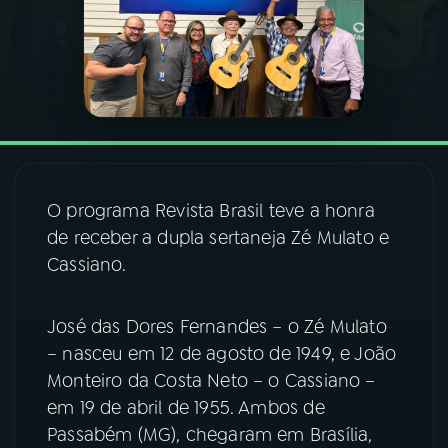
03
PROGRAMAÇÃO
04
PROGRAMAS
05
PODCASTS
O programa Revista Brasil teve a honra
de receber a dupla sertaneja Zé Mulato e
06
VIDEOCASTS
Cassiano.
07
ÚLTIMAS
José das Dores Fernandes – o Zé Mulato
– nasceu em 12 de agosto de 1949, e João
08
FESTIVAL DE MÚSICA
Monteiro da Costa Neto – o Cassiano –
em 19 de abril de 1955. Ambos de
Passabém (MG), chegaram em Brasília,
ACOMPANHE A RÁDIO NACIONAL