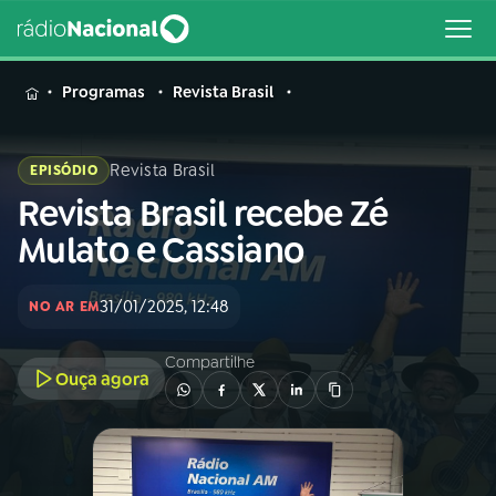
MENU
Programas
Revista Brasil
Revista Brasil
EPISÓDIO
Revista Brasil recebe Zé
Buscar
na
Mulato e Cassiano
Rádio
Buscar
Nacional
31/01/2025, 12:48
NO AR EM
AO VIVO
Compartilhe
Ouça agora
01
INÍCIO
02
A RÁDIO