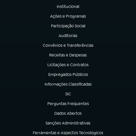
Institucional
(abre em nova aba)
Ações e Programas
(abre em nova aba)
Participação Social
(abre em nova aba)
Auditorias
(abre em nova aba)
Convênios e Transferências
(abre em nova aba)
Receitas e Despesas
(abre em nova aba)
Licitações e Contratos
(abre em nova aba)
Empregados Públicos
(abre em nova aba)
Informações Classificadas
(abre em nova aba)
SIC
(abre em nova aba)
Perguntas Frequentes
(abre em nova aba)
Dados Abertos
(abre em nova aba)
Sanções Administrativas
(abre em nova aba)
Ferramentas e Aspectos Tecnológicos
(abre em nova aba)