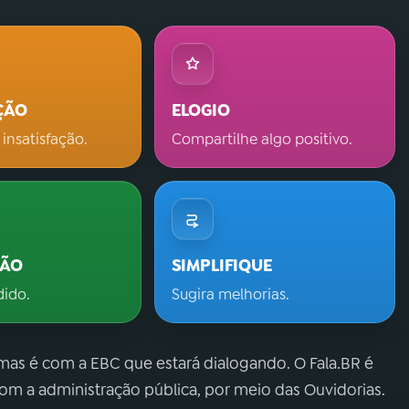
ÇÃO
ELOGIO
 insatisfação.
Compartilhe algo positivo.
ÇÃO
SIMPLIFIQUE
dido.
Sugira melhorias.
 mas é com a EBC que estará dialogando. O Fala.BR é
m a administração pública, por meio das Ouvidorias.