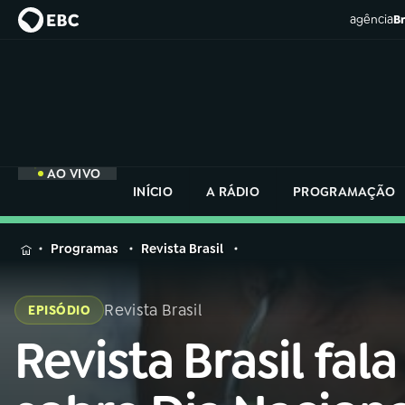
agência
Br
AO VIVO
INÍCIO
A RÁDIO
PROGRAMAÇÃO
MENU
Programas
Revista Brasil
Buscar
na
Revista Brasil
EPISÓDIO
Rádio
Buscar
Nacional
Revista Brasil fala
Buscar
na
Rádio
AO VIVO