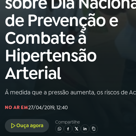
sobre Dia Naciona
Nacional
de Prevenção e
01
INÍCIO
Combate à
02
A RÁDIO
Hipertensão
03
PROGRAMAÇÃO
Arterial
04
PROGRAMAS
À medida que a pressão aumenta, os riscos de Ac
05
PODCASTS
27/04/2019, 12:40
NO AR EM
06
VIDEOCASTS
Compartilhe
Ouça agora