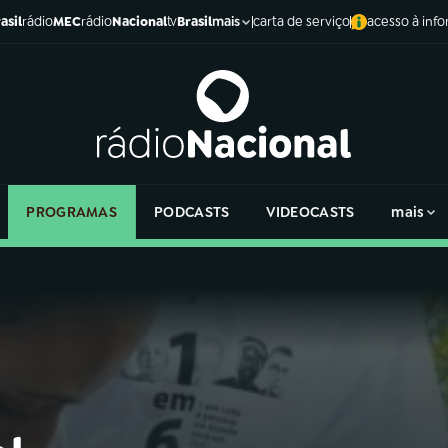
asil
rádio
MEC
rádio
Nacional
tv
Brasil
carta de serviço
acesso à inf
mais
PROGRAMAS
PODCASTS
VIDEOCASTS
mais