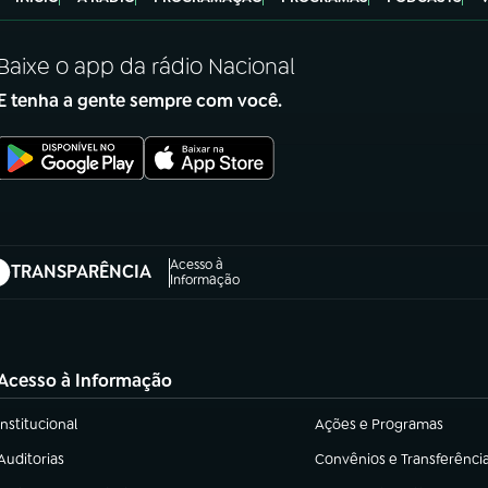
Baixe o app da rádio Nacional
E tenha a gente sempre com você.
Acesso à
TRANSPARÊNCIA
abre em nova aba)
Informação
Acesso à Informação
Institucional
Ações e Programas
(abre em nova aba)
(abre em nova aba)
Auditorias
Convênios e Transferênci
(abre em nova aba)
(abre em nova aba)