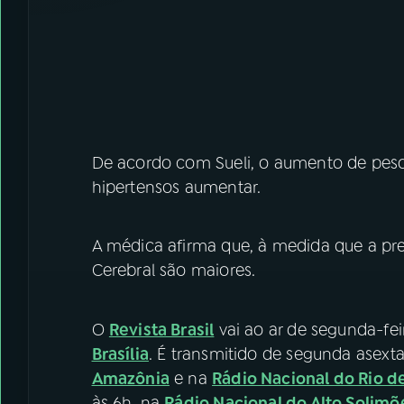
De acordo com Sueli, o aumento de peso
hipertensos aumentar.
A médica afirma que, à medida que a pre
Cerebral são maiores.
O
Revista Brasil
vai ao ar de segunda-fei
Brasília
. É transmitido de segunda asexta
Amazônia
e na
Rádio Nacional do Rio d
às 6h, na
Rádio Nacional do Alto Solimõ