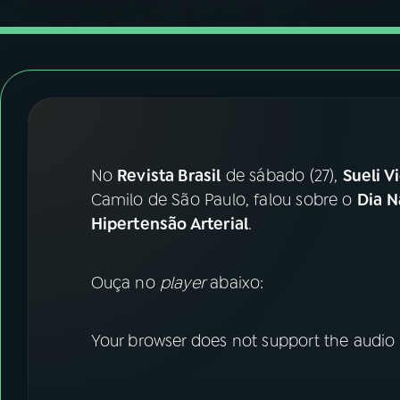
07
ÚLTIMAS
08
FESTIVAL DE MÚSICA
ACOMPANHE A RÁDIO NACIONAL
YouTube
Facebook
No
Revista Brasil
de sábado (27),
Sueli V
Camilo de São Paulo, falou sobre o
Dia N
Instagram
X
Hipertensão Arterial
.
TikTok
Ouça no
player
abaixo:
Your browser does not support the audio