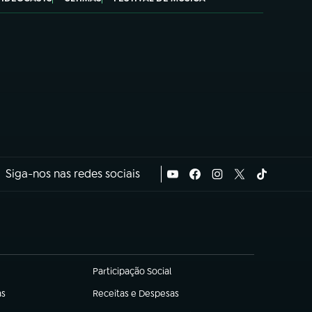
Siga-nos nas redes sociais
Participação Social
(abre em nova aba)
as
Receitas e Despesas
(abre em nova aba)