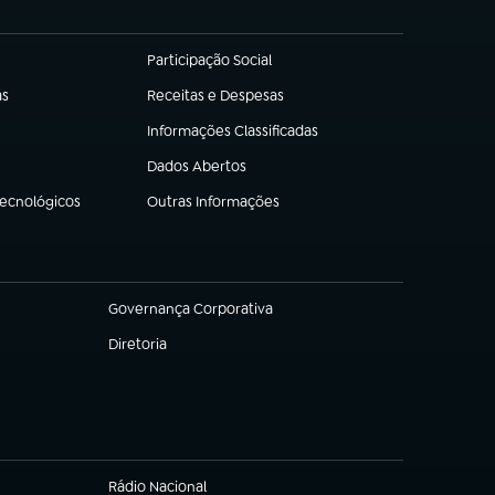
Participação Social
(abre em nova aba)
as
Receitas e Despesas
(abre em nova aba)
Informações Classificadas
(abre em nova aba)
Dados Abertos
(abre em nova aba)
Tecnológicos
Outras Informações
(abre em nova aba)
Governança Corporativa
(abre em nova aba)
Diretoria
(abre em nova aba)
Rádio Nacional