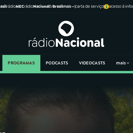
asil
rádio
MEC
rádio
Nacional
tv
Brasil
carta de serviço
acesso à inf
mais
PROGRAMAS
PODCASTS
VIDEOCASTS
mais