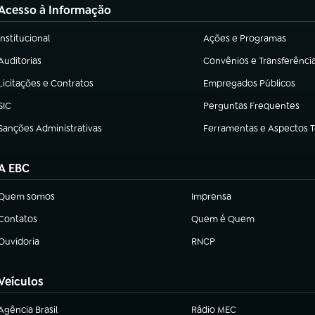
Acesso à Informação
Institucional
Ações e Programas
(abre em nova aba)
(abre em nova aba)
Auditorias
Convênios e Transferênci
(abre em nova aba)
(abre em nova aba)
Licitações e Contratos
Empregados Públicos
(abre em nova aba)
(abre em nova aba)
SIC
Perguntas Frequentes
(abre em nova aba)
(abre em nova aba)
Sanções Administrativas
Ferramentas e Aspectos 
(abre em nova aba)
(abre em nova aba)
A EBC
Quem somos
Imprensa
(abre em nova aba)
(abre em nova aba)
Contatos
Quem é Quem
(abre em nova aba)
(abre em nova aba)
Ouvidoria
RNCP
(abre em nova aba)
(abre em nova aba)
Veículos
Agência Brasil
Rádio MEC
(abre em nova aba)
(abre em nova aba)