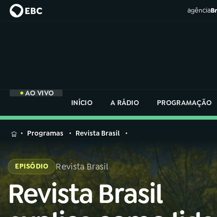
agência
Br
AO VIVO
INÍCIO
A RÁDIO
PROGRAMAÇÃO
MENU
Programas
Revista Brasil
Buscar
na
Revista Brasil
EPISÓDIO
Rádio
Buscar
Nacional
Revista Brasil
Buscar
na
Rádio
AO VIVO