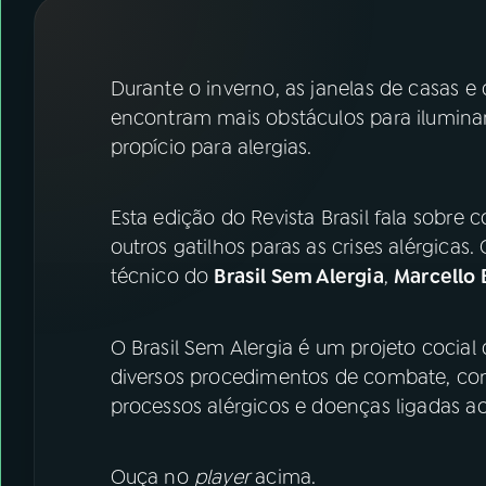
07
ÚLTIMAS
08
FESTIVAL DE MÚSICA
Durante o inverno, as janelas de casas e 
encontram mais obstáculos para ilumina
propício para alergias.
ACOMPANHE A RÁDIO NACIONAL
YouTube
Facebook
Esta edição do Revista Brasil fala sobre
outros gatilhos paras as crises alérgic
Instagram
X
técnico do
Brasil Sem Alergia
,
Marcello 
TikTok
O Brasil Sem Alergia é um projeto cocial
diversos procedimentos de combate, con
processos alérgicos e doenças ligadas a
Ouça no
player
acima.