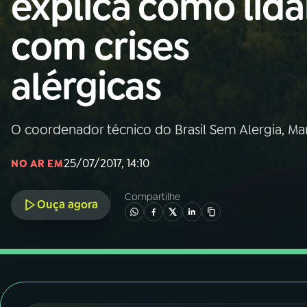
explica como lida
Nacional
com crises
01
INÍCIO
alérgicas
02
A RÁDIO
O coordenador técnico do Brasil Sem Alergia, Marc
03
PROGRAMAÇÃO
25/07/2017, 14:10
NO AR EM
04
PROGRAMAS
Compartilhe
Ouça agora
05
PODCASTS
06
VIDEOCASTS