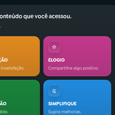
conteúdo que você acessou.
.
ÇÃO
ELOGIO
 insatisfação.
Compartilhe algo positivo.
ÇÃO
SIMPLIFIQUE
dido.
Sugira melhorias.