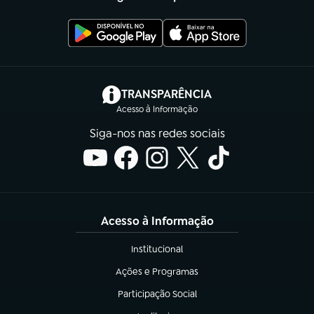
(abre em nova aba)
TRANSPARÊNCIA
Acesso à Informação
Siga-nos nas redes sociais
Acesso à Informação
Institucional
(abre em nova aba)
Ações e Programas
(abre em nova aba)
Participação Social
(abre em nova aba)