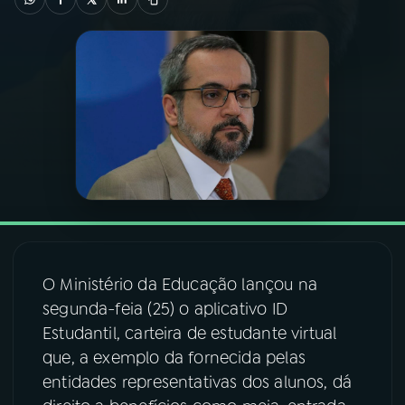
03
PROGRAMAÇÃO
04
PROGRAMAS
05
PODCASTS
06
VIDEOCASTS
O Ministério da Educação lançou na
07
ÚLTIMAS
segunda-feia (25) o aplicativo ID
Estudantil, carteira de estudante virtual
08
FESTIVAL DE MÚSICA
que, a exemplo da fornecida pelas
entidades representativas dos alunos, dá
ACOMPANHE A RÁDIO NACIONAL