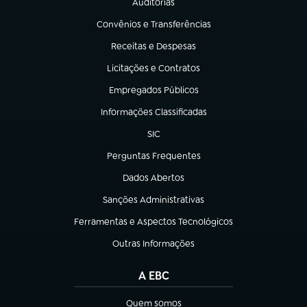
Auditorias
(abre em nova aba)
Convênios e Transferências
(abre em nova aba)
Receitas e Despesas
(abre em nova aba)
Licitações e Contratos
(abre em nova aba)
Empregados Públicos
(abre em nova aba)
Informações Classificadas
(abre em nova aba)
SIC
(abre em nova aba)
Perguntas Frequentes
(abre em nova aba)
Dados Abertos
(abre em nova aba)
Sanções Administrativas
(abre em nova aba)
Ferramentas e Aspectos Tecnológicos
(abre em nova aba)
Outras Informações
(abre em nova aba)
A EBC
Quem somos