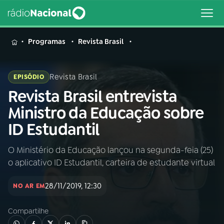
MENU
Programas
Revista Brasil
Revista Brasil
EPISÓDIO
Revista Brasil entrevista
Buscar
na
Ministro da Educação sobre
Rádio
Buscar
ID Estudantil
Nacional
O Ministério da Educação lançou na segunda-feia (25)
AO VIVO
o aplicativo ID Estudantil, carteira de estudante virtual
01
INÍCIO
28/11/2019, 12:30
NO AR EM
Compartilhe
02
A RÁDIO