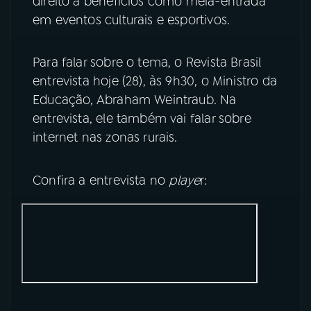
direito a benefícios como meia-entrada
em eventos culturais e esportivos.
YouTube
Facebook
Para falar sobre o tema, o Revista Brasil
Instagram
X
entrevista hoje (28), às 9h30, o Ministro da
TikTok
Educação, Abraham Weintraub. Na
entrevista, ele também vai falar sobre
internet nas zonas rurais.
Confira a entrevista no
playe
r: