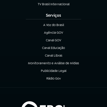
TV Brasil Internacional
(abre em nova aba)
Serviços
A Voz do Brasil
(abre em nova aba)
Agência GOV
(abre em nova aba)
Canal GOV
(abre em nova aba)
Canal Educação
(abre em nova aba)
Canal Libras
(abre em nova aba)
Monitoramento e Análise de Mídias
(abre em nova aba)
Publicidade Legal
(abre em nova aba)
Rádio Gov
(abre em nova aba)