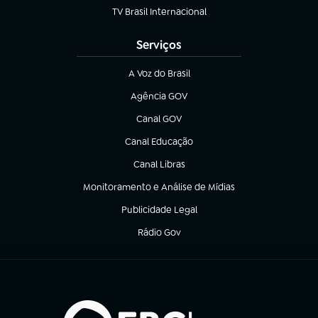
TV Brasil Internacional
(abre em nova aba)
Serviços
A Voz do Brasil
(abre em nova aba)
Agência GOV
(abre em nova aba)
Canal GOV
(abre em nova aba)
Canal Educação
(abre em nova aba)
Canal Libras
(abre em nova aba)
Monitoramento e Análise de Mídias
(abre em nova aba)
Publicidade Legal
(abre em nova aba)
Rádio Gov
(abre em nova aba)