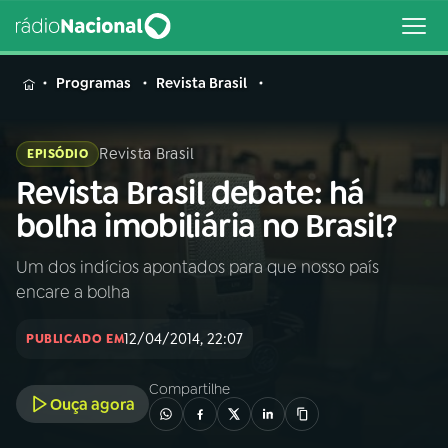
MENU
Programas
Revista Brasil
Revista Brasil
EPISÓDIO
Revista Brasil debate: há
Buscar
na
bolha imobiliária no Brasil?
Rádio
Buscar
Nacional
Um dos indícios apontados para que nosso país
encare a bolha
AO VIVO
12/04/2014, 22:07
PUBLICADO EM
01
INÍCIO
Compartilhe
Ouça agora
02
A RÁDIO