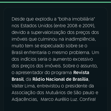
03
PROGRAMAÇÃO
Desde que explodiu a "bolha imobiliária"
nos Estados Unidos (entre 2008 e 2009),
04
PROGRAMAS
devido a supervalorização dos preços dos
imóveis que culminou na inadimplência,
05
PODCASTS
muito tem se especulado sobre se o
Brasil enfrentaria o mesmo problema. Um
dos indícios seria o aumento excessivo
06
VIDEOCASTS
dos preços dos imóveis. Sobre o assunto,
o apresentador do programa
Revista
07
ÚLTIMAS
Brasil
, da
Rádio Nacional de Brasília
,
Valter Lima, entrevistou o presidente da
Associação dos Mutuários de São paulo e
08
FESTIVAL DE MÚSICA
Adjacências, Marco Aurélio Luz. Confira!
ACOMPANHE A RÁDIO NACIONAL