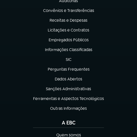
Auditorias
(abre em nova aba)
Convênios e Transferências
(abre em nova aba)
Receitas e Despesas
(abre em nova aba)
Licitações e Contratos
(abre em nova aba)
Empregados Públicos
(abre em nova aba)
Informações Classificadas
(abre em nova aba)
SIC
(abre em nova aba)
Perguntas Frequentes
(abre em nova aba)
Dados Abertos
(abre em nova aba)
Sanções Administrativas
(abre em nova aba)
Ferramentas e Aspectos Tecnológicos
(abre em nova aba)
Outras Informações
(abre em nova aba)
A EBC
Quem somos
(abre em nova aba)