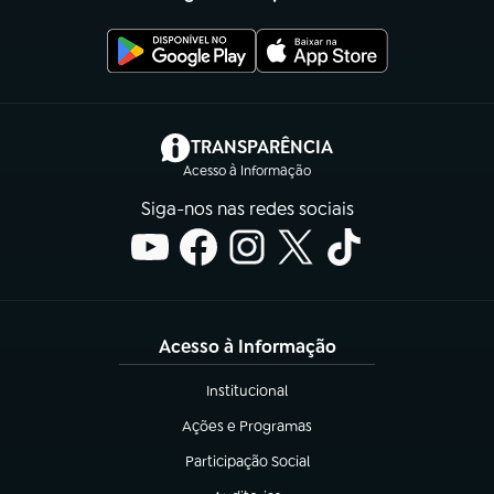
(abre em nova aba)
TRANSPARÊNCIA
Acesso à Informação
Siga-nos nas redes sociais
Acesso à Informação
Institucional
(abre em nova aba)
Ações e Programas
(abre em nova aba)
Participação Social
(abre em nova aba)