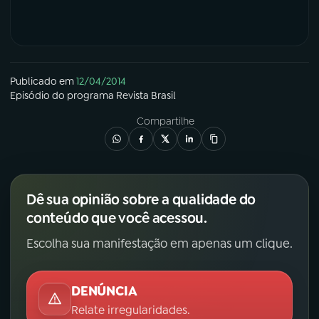
YouTube
Facebook
Instagram
X
Publicado em
12/04/2014
Episódio
do programa
Revista Brasil
TikTok
Compartilhe
Dê sua opinião sobre a qualidade do
conteúdo que você acessou.
Escolha sua manifestação em apenas um clique.
DENÚNCIA
Relate irregularidades.