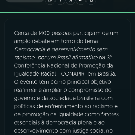
03
PROGRAMAÇÃO
Cerca de 1400 pessoas participam de um
04
PROGRAMAS
amplo debate em torno do tema
Democracia e desenvolvimento sem
05
PODCASTS
racismo: por um Brasil afirmativo
na 3ª
Conferência Nacional de Promoção da
Igualdade Racial - CONAPIR em Brasília.
06
VIDEOCASTS
O evento tem como principal objetivo
reafirmar e ampliar o compromisso do
07
ÚLTIMAS
governo e da sociedade brasileira com
políticas de enfrentamento ao racismo e
de promoção da igualdade como fatores
08
FESTIVAL DE MÚSICA
essenciais à democracia plena e ao
desenvolvimento com justiça social no
ACOMPANHE A RÁDIO NACIONAL