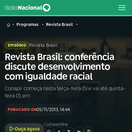
MENU
Programas
Revista Brasil
Revista Brasil
EPISÓDIO
Revista Brasil: conferência
Buscar
na
discute desenvolvimento
Rádio
Buscar
com igualdade racial
Nacional
Conapir começa nesta terça-feira (5) e vai até quinta-
AO VIVO
feira (7), em
01
INÍCIO
05/11/2013, 14:44
PUBLICADO EM
Compartilhe
02
A RÁDIO
Ouça agora