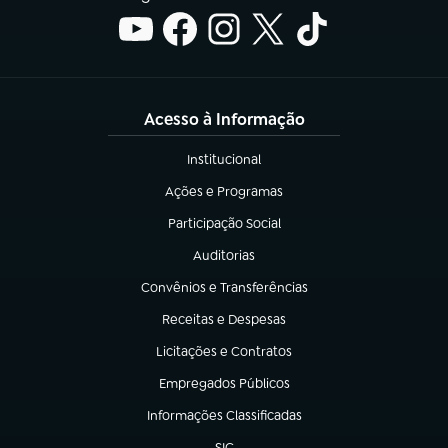
Acesso à Informação
Institucional
(abre em nova aba)
Ações e Programas
(abre em nova aba)
Participação Social
(abre em nova aba)
Auditorias
(abre em nova aba)
Convênios e Transferências
(abre em nova aba)
Receitas e Despesas
(abre em nova aba)
Licitações e Contratos
(abre em nova aba)
Empregados Públicos
(abre em nova aba)
Informações Classificadas
(abre em nova aba)
SIC