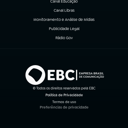
Canal Educação
(abre em nova aba)
Canal Libras
(abre em nova aba)
Monitoramento e Análise de Mídias
(abre em nova aba)
Publicidade Legal
(abre em nova aba)
Rádio Gov
(abre em nova aba)
© Todos os direitos reservados pela EBC
Política de Privacidade
(abre em nova aba)
Termos de uso
(abre em nova aba)
Preferências de privacidade