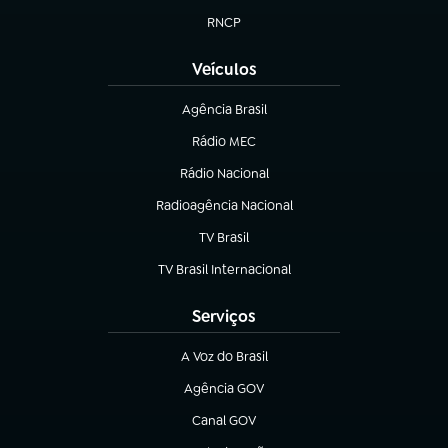
RNCP
(abre em nova aba)
Veículos
Agência Brasil
(abre em nova aba)
Rádio MEC
(abre em nova aba)
Rádio Nacional
Radioagência Nacional
(abre em nova aba)
TV Brasil
(abre em nova aba)
TV Brasil Internacional
(abre em nova aba)
Serviços
A Voz do Brasil
(abre em nova aba)
Agência GOV
(abre em nova aba)
Canal GOV
(abre em nova aba)