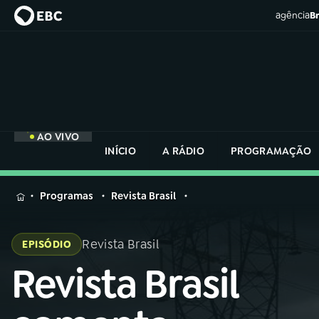
agência
Br
AO VIVO
INÍCIO
A RÁDIO
PROGRAMAÇÃO
MENU
Programas
Revista Brasil
Buscar
na
Revista Brasil
EPISÓDIO
Rádio
Buscar
Nacional
Revista Brasil
Buscar
na
Rádio
AO VIVO