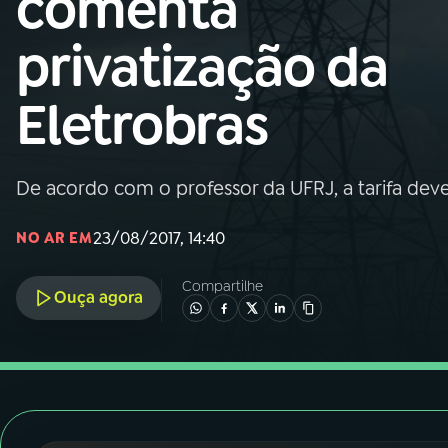
comenta
Nacional
privatização da
01
INÍCIO
Eletrobras
02
A RÁDIO
De acordo com o professor da UFRJ, a tarifa de
03
PROGRAMAÇÃO
23/08/2017, 14:40
NO AR EM
04
PROGRAMAS
Compartilhe
Ouça agora
05
PODCASTS
06
VIDEOCASTS