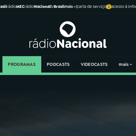
asil
rádio
MEC
rádio
Nacional
tv
Brasil
carta de serviço
acesso à inf
mais
PROGRAMAS
PODCASTS
VIDEOCASTS
mais