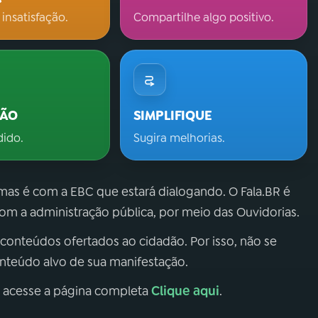
 insatisfação.
Compartilhe algo positivo.
ÇÃO
SIMPLIFIQUE
dido.
Sugira melhorias.
 mas é com a EBC que estará dialogando. O Fala.BR é
m a administração pública, por meio das Ouvidorias.
 conteúdos ofertados ao cidadão. Por isso, não se
onteúdo alvo de sua manifestação.
Clique aqui
, acesse a página completa
.