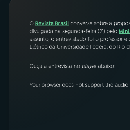
07
ÚLTIMAS
08
FESTIVAL DE MÚSICA
O
Revista Brasil
conversa sobre a propos
divulgada na segunda-feira (21) pelo
Mini
assunto, o entrevistado foi o professor 
ACOMPANHE A RÁDIO NACIONAL
Elétrico da Universidade Federal do Rio d
YouTube
Facebook
Ouça a entrevista no
player
abaixo:
Instagram
X
TikTok
Your browser does not support the audio