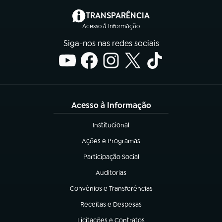
(abre em nova aba)
TRANSPARÊNCIA
Acesso à Informação
Siga-nos nas redes sociais
Acesso à Informação
Institucional
(abre em nova aba)
Ações e Programas
(abre em nova aba)
Participação Social
(abre em nova aba)
Auditorias
(abre em nova aba)
Convênios e Transferências
(abre em nova aba)
Receitas e Despesas
(abre em nova aba)
Licitações e Contratos