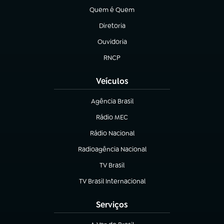
Quem é Quem
(abre em nova aba)
Diretoria
(abre em nova aba)
Ouvidoria
(abre em nova aba)
RNCP
(abre em nova aba)
Veículos
Agência Brasil
(abre em nova aba)
Rádio MEC
(abre em nova aba)
Rádio Nacional
Radioagência Nacional
(abre em nova aba)
TV Brasil
(abre em nova aba)
TV Brasil Internacional
(abre em nova aba)
Serviços