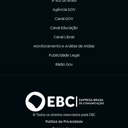
A Voz do Brasil
(abre em nova aba)
Agência GOV
(abre em nova aba)
Canal GOV
(abre em nova aba)
Canal Educação
(abre em nova aba)
Canal Libras
(abre em nova aba)
Monitoramento e Análise de Mídias
(abre em nova aba)
Publicidade Legal
(abre em nova aba)
Rádio Gov
(abre em nova aba)
© Todos os direitos reservados pela EBC
Política de Privacidade
(abre em nova aba)