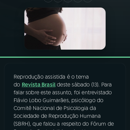
03
PROGRAMAÇÃO
04
PROGRAMAS
05
PODCASTS
06
VIDEOCASTS
Reprodução assistida é o tema
do
Revista Brasil
deste sábado (13). Para
07
ÚLTIMAS
falar sobre este assunto, foi entrevistado
Flávio Lobo Guimarães, psicólogo do
Comitê Nacional de Psicologia da
08
FESTIVAL DE MÚSICA
Sociedade de Reprodução Humana
(SBRH), que falou a respeito do Fórum de
ACOMPANHE A RÁDIO NACIONAL