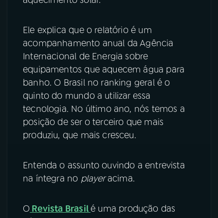
YouTube
Facebook
Ele explica que o relatório é um
acompanhamento anual da Agência
Instagram
X
Internacional de Energia sobre
TikTok
equipamentos que aquecem água para
banho. O Brasil no ranking geral é o
quinto do mundo a utilizar essa
tecnologia. No último ano, nós temos a
posição de ser o terceiro que mais
produziu, que mais cresceu.
Entenda o assunto ouvindo a entrevista
na íntegra no
player
acima.
O
Revista Brasil
é uma produção das