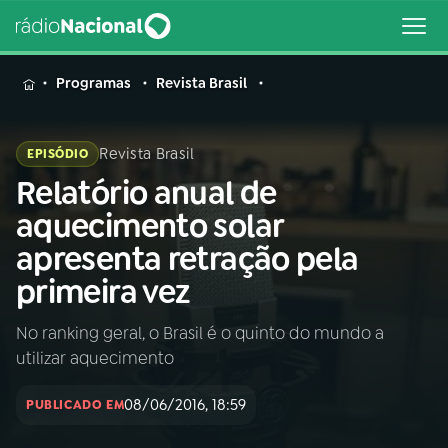
MENU
Programas
Revista Brasil
Revista Brasil
EPISÓDIO
Relatório anual de
Buscar
na
aquecimento solar
Rádio
Buscar
apresenta retração pela
Nacional
primeira vez
AO VIVO
No ranking geral, o Brasil é o quinto do mundo a
utilizar aquecimento
01
INÍCIO
08/06/2016, 18:59
PUBLICADO EM
02
A RÁDIO