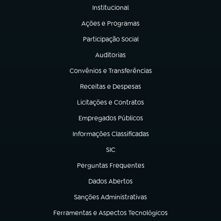
Institucional
(abre em nova aba)
Ações e Programas
(abre em nova aba)
Participação Social
(abre em nova aba)
Auditorias
(abre em nova aba)
Convênios e Transferências
(abre em nova aba)
Receitas e Despesas
(abre em nova aba)
Licitações e Contratos
(abre em nova aba)
Empregados Públicos
(abre em nova aba)
Informações Classificadas
(abre em nova aba)
SIC
(abre em nova aba)
Perguntas Frequentes
(abre em nova aba)
Dados Abertos
(abre em nova aba)
Sanções Administrativas
(abre em nova aba)
Ferramentas e Aspectos Tecnológicos
(abre em nova aba)