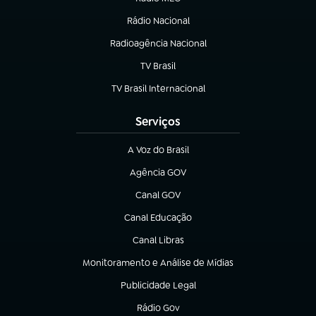
(abre em nova aba)
Rádio Nacional
Radioagência Nacional
(abre em nova aba)
TV Brasil
(abre em nova aba)
TV Brasil Internacional
(abre em nova aba)
Serviços
A Voz do Brasil
(abre em nova aba)
Agência GOV
(abre em nova aba)
Canal GOV
(abre em nova aba)
Canal Educação
(abre em nova aba)
Canal Libras
(abre em nova aba)
Monitoramento e Análise de Mídias
(abre em nova aba)
Publicidade Legal
(abre em nova aba)
Rádio Gov
(abre em nova aba)