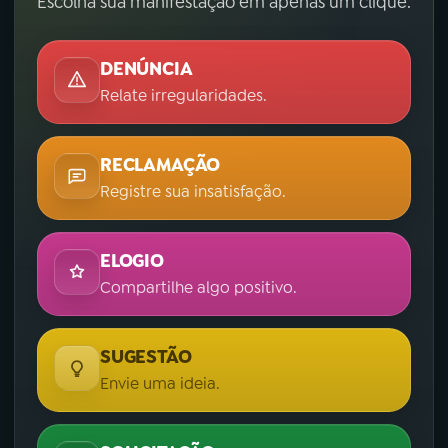
Escolha sua manifestação em apenas um clique.
DENÚNCIA
Relate irregularidades.
RECLAMAÇÃO
Registre sua insatisfação.
ELOGIO
Compartilhe algo positivo.
SUGESTÃO
Envie uma ideia.