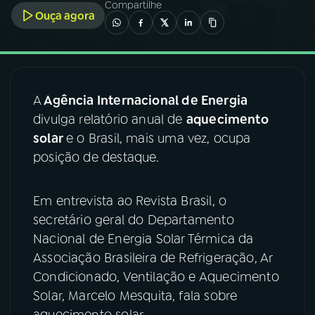
Compartilhe
Ouça agora
03
PROGRAMAÇÃO
04
PROGRAMAS
A
Agência Internacional de Energia
divulga relatório anual de
aquecimento
05
PODCASTS
solar
e o Brasil, mais uma vez, ocupa
posição de destaque.
06
VIDEOCASTS
Em entrevista ao Revista Brasil, o
secretário geral do Departamento
07
ÚLTIMAS
Nacional de Energia Solar Térmica da
Associação Brasileira de Refrigeração, Ar
08
FESTIVAL DE MÚSICA
Condicionado, Ventilação e Aquecimento
Solar, Marcelo Mesquita, fala sobre
ACOMPANHE A RÁDIO NACIONAL
aquecimento solar.