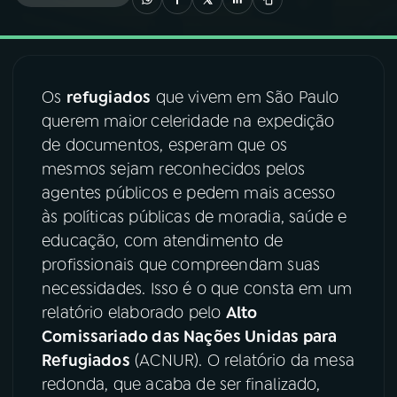
03
PROGRAMAÇÃO
Os
refugiados
que vivem em São Paulo
04
PROGRAMAS
querem maior celeridade na expedição
de documentos, esperam que os
05
PODCASTS
mesmos sejam reconhecidos pelos
agentes públicos e pedem mais acesso
às políticas públicas de moradia, saúde e
06
VIDEOCASTS
educação, com atendimento de
profissionais que compreendam suas
07
ÚLTIMAS
necessidades. Isso é o que consta em um
relatório elaborado pelo
Alto
Comissariado das Nações Unidas para
08
FESTIVAL DE MÚSICA
Refugiados
(ACNUR). O relatório da mesa
redonda, que acaba de ser finalizado,
ACOMPANHE A RÁDIO NACIONAL