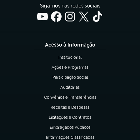
Siga-nos nas redes sociais
Acesso à Informação
Institucional
(abre em nova aba)
Ações e Programas
(abre em nova aba)
Participação Social
(abre em nova aba)
Auditorias
(abre em nova aba)
Convênios e Transferências
(abre em nova aba)
Receitas e Despesas
(abre em nova aba)
Licitações e Contratos
(abre em nova aba)
Empregados Públicos
(abre em nova aba)
Informações Classificadas
(abre em nova aba)