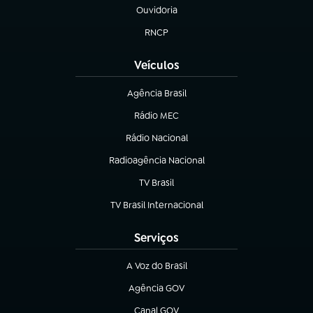
Ouvidoria
(abre em nova aba)
RNCP
(abre em nova aba)
Veículos
Agência Brasil
(abre em nova aba)
Rádio MEC
(abre em nova aba)
Rádio Nacional
Radioagência Nacional
(abre em nova aba)
TV Brasil
(abre em nova aba)
TV Brasil Internacional
(abre em nova aba)
Serviços
A Voz do Brasil
(abre em nova aba)
Agência GOV
(abre em nova aba)
Canal GOV