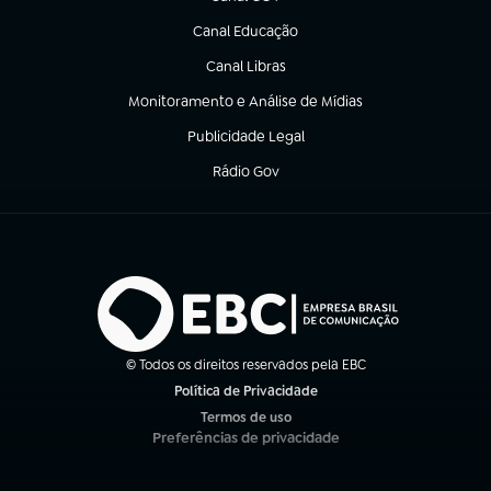
(abre em nova aba)
Canal Educação
(abre em nova aba)
Canal Libras
(abre em nova aba)
Monitoramento e Análise de Mídias
(abre em nova aba)
Publicidade Legal
(abre em nova aba)
Rádio Gov
(abre em nova aba)
© Todos os direitos reservados pela EBC
Política de Privacidade
(abre em nova aba)
Termos de uso
(abre em nova aba)
Preferências de privacidade