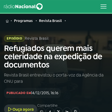
MENU
Programas
Revista Brasil
Revista Brasil
EPISÓDIO
Refugiados querem mais
Buscar
na
celeridade na expedição de
Rádio
Buscar
documentos
Nacional
Revista Brasil entrevistou o porta-voz da Agência da
AO VIVO
ONU para
01
INÍCIO
14/12/2015, 16:16
PUBLICADO EM
Compartilhe
02
A RÁDIO
Ouça agora