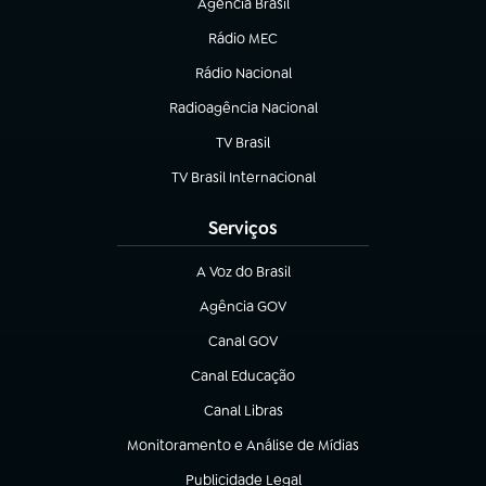
Agência Brasil
(abre em nova aba)
Rádio MEC
(abre em nova aba)
Rádio Nacional
Radioagência Nacional
(abre em nova aba)
TV Brasil
(abre em nova aba)
TV Brasil Internacional
(abre em nova aba)
Serviços
A Voz do Brasil
(abre em nova aba)
Agência GOV
(abre em nova aba)
Canal GOV
(abre em nova aba)
Canal Educação
(abre em nova aba)
Canal Libras
(abre em nova aba)
Monitoramento e Análise de Mídias
(abre em nova aba)
Publicidade Legal