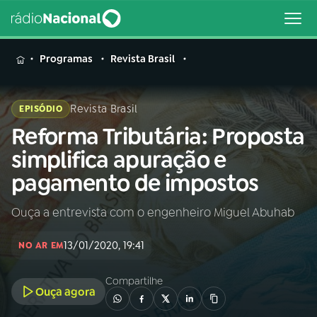
MENU
Programas
Revista Brasil
Revista Brasil
EPISÓDIO
Reforma Tributária: Proposta
Buscar
na
simplifica apuração e
Rádio
Buscar
pagamento de impostos
Nacional
Ouça a entrevista com o engenheiro Miguel Abuhab
AO VIVO
13/01/2020, 19:41
NO AR EM
01
INÍCIO
Compartilhe
Ouça agora
02
A RÁDIO