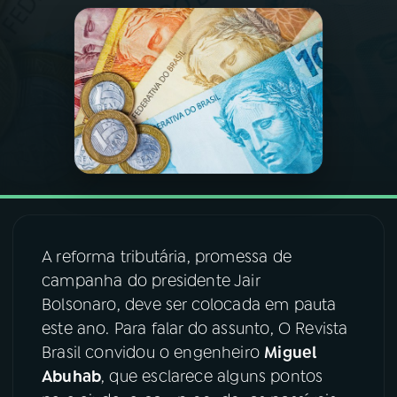
03
PROGRAMAÇÃO
04
PROGRAMAS
05
PODCASTS
06
VIDEOCASTS
A reforma tributária, promessa de
07
ÚLTIMAS
campanha do presidente Jair
Bolsonaro, deve ser colocada em pauta
este ano. Para falar do assunto, O Revista
08
FESTIVAL DE MÚSICA
Brasil convidou o engenheiro
Miguel
Abuhab
, que esclarece alguns pontos
ACOMPANHE A RÁDIO NACIONAL