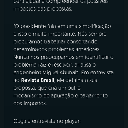
para ajudar a compreender os possíveis
impactos das propostas.
YouTube
Facebook
Instagram
X
"O presidente fala em uma simplificação
e isso é muito importante. Nós sempre
TikTok
procuramos trabalhar consertando
determinados problemas anteriores.
Nunca nos preocupamos em identificar o
problema raiz e resolver", analisa o
engenheiro Miguel Abuhab. Em entrevista
ao
Revista Brasil
, ele detalha a sua
proposta, que cria um outro
mecanismo de apuração e pagamento
dos impostos.
Ouça a entrevista no player: