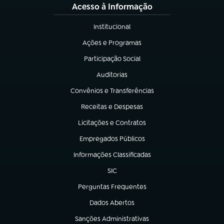
Acesso à Informação
Institucional
(abre em nova aba)
Ações e Programas
(abre em nova aba)
Participação Social
(abre em nova aba)
Auditorias
(abre em nova aba)
Convênios e Transferências
(abre em nova aba)
Receitas e Despesas
(abre em nova aba)
Licitações e Contratos
(abre em nova aba)
Empregados Públicos
(abre em nova aba)
Informações Classificadas
(abre em nova aba)
SIC
(abre em nova aba)
Perguntas Frequentes
(abre em nova aba)
Dados Abertos
(abre em nova aba)
Sanções Administrativas
(abre em nova aba)