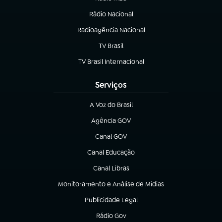
(abre em nova aba)
Rádio Nacional
Radioagência Nacional
(abre em nova aba)
TV Brasil
(abre em nova aba)
TV Brasil Internacional
(abre em nova aba)
Serviços
A Voz do Brasil
(abre em nova aba)
Agência GOV
(abre em nova aba)
Canal GOV
(abre em nova aba)
Canal Educação
(abre em nova aba)
Canal Libras
(abre em nova aba)
Monitoramento e Análise de Mídias
(abre em nova aba)
Publicidade Legal
(abre em nova aba)
Rádio Gov
(abre em nova aba)