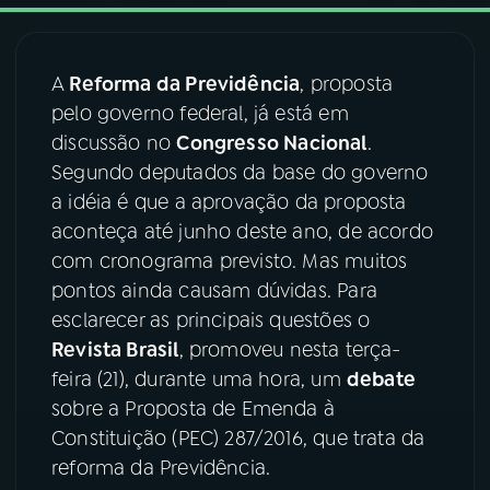
03
PROGRAMAÇÃO
A
Reforma da Previdência
, proposta
pelo governo federal, já está em
04
PROGRAMAS
discussão no
Congresso Nacional
.
Segundo deputados da base do governo
05
PODCASTS
a idéia é que a aprovação da proposta
aconteça até junho deste ano, de acordo
com cronograma previsto. Mas muitos
06
VIDEOCASTS
pontos ainda causam dúvidas. Para
esclarecer as principais questões o
07
ÚLTIMAS
Revista Brasil
, promoveu nesta terça-
feira (21), durante uma hora, um
debate
sobre a Proposta de Emenda à
08
FESTIVAL DE MÚSICA
Constituição (PEC) 287/2016, que trata da
reforma da Previdência.
ACOMPANHE A RÁDIO NACIONAL