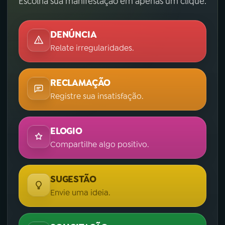
Escolha sua manifestação em apenas um clique.
DENÚNCIA
Relate irregularidades.
RECLAMAÇÃO
Registre sua insatisfação.
ELOGIO
Compartilhe algo positivo.
SUGESTÃO
Envie uma ideia.