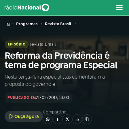
MENU
Programas
Revista Brasil
Revista Brasil
EPISÓDIO
Reforma da Previdência é
Buscar
na
tema de programa Especial
Rádio
Buscar
Nacional
Nesta terça-feira especialistas comentaram a
proposta do governo e
AO VIVO
21/02/2017, 18:03
PUBLICADO EM
01
INÍCIO
Compartilhe
Ouça agora
02
A RÁDIO