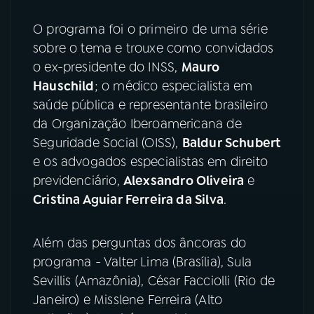
YouTube
Facebook
O programa foi o primeiro de uma série
sobre o tema e trouxe como convidados
Instagram
X
o ex-presidente do INSS,
Mauro
Hauschild
; o médico especialista em
TikTok
saúde pública e representante brasileiro
da Organização Iberoamericana de
Seguridade Social (OISS),
Baldur Schubert
e os advogados especialistas em direito
previdenciário,
Alexsandro Oliveira
e
Cristina Aguiar Ferreira da Silva
.
Além das perguntas dos âncoras do
programa - Valter Lima (Brasília), Sula
Sevillis (Amazônia), César Facciolli (Rio de
Janeiro) e Misslene Ferreira (Alto