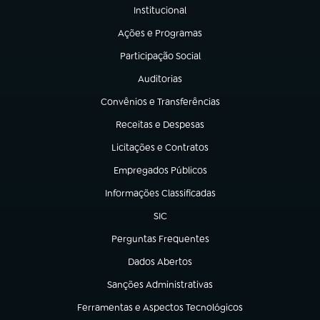
Institucional
(abre em nova aba)
Ações e Programas
(abre em nova aba)
Participação Social
(abre em nova aba)
Auditorias
(abre em nova aba)
Convênios e Transferências
(abre em nova aba)
Receitas e Despesas
(abre em nova aba)
Licitações e Contratos
(abre em nova aba)
Empregados Públicos
(abre em nova aba)
Informações Classificadas
(abre em nova aba)
SIC
(abre em nova aba)
Perguntas Frequentes
(abre em nova aba)
Dados Abertos
(abre em nova aba)
Sanções Administrativas
(abre em nova aba)
Ferramentas e Aspectos Tecnológicos
(abre em nova aba)