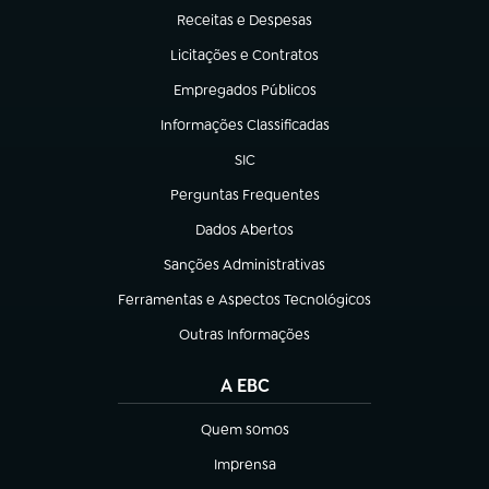
Receitas e Despesas
(abre em nova aba)
Licitações e Contratos
(abre em nova aba)
Empregados Públicos
(abre em nova aba)
Informações Classificadas
(abre em nova aba)
SIC
(abre em nova aba)
Perguntas Frequentes
(abre em nova aba)
Dados Abertos
(abre em nova aba)
Sanções Administrativas
(abre em nova aba)
Ferramentas e Aspectos Tecnológicos
(abre em nova aba)
Outras Informações
(abre em nova aba)
A EBC
Quem somos
(abre em nova aba)
Imprensa
(abre em nova aba)