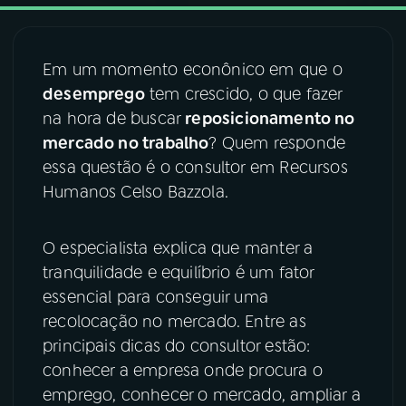
03
PROGRAMAÇÃO
Em um momento econônico em que o
desemprego
tem crescido, o que fazer
04
PROGRAMAS
na hora de buscar
reposicionamento no
mercado no trabalho
? Quem responde
05
PODCASTS
essa questão é o consultor em Recursos
Humanos Celso Bazzola.
06
VIDEOCASTS
O especialista explica que manter a
tranquilidade e equilíbrio é um fator
07
ÚLTIMAS
essencial para conseguir uma
recolocação no mercado. Entre as
08
FESTIVAL DE MÚSICA
principais dicas do consultor estão:
conhecer a empresa onde procura o
emprego, conhecer o mercado, ampliar a
ACOMPANHE A RÁDIO NACIONAL