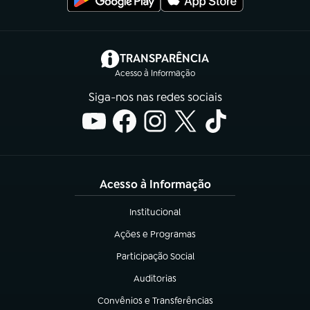
(abre em nova aba)
TRANSPARÊNCIA
Acesso à Informação
Siga-nos nas redes sociais
Acesso à Informação
Institucional
(abre em nova aba)
Ações e Programas
(abre em nova aba)
Participação Social
(abre em nova aba)
Auditorias
(abre em nova aba)
Convênios e Transferências
(abre em nova aba)