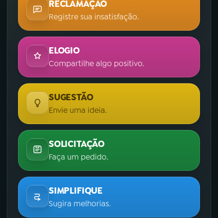
RECLAMAÇÃO
Registre sua insatisfação.
ELOGIO
Compartilhe algo positivo.
SUGESTÃO
Envie uma ideia.
SOLICITAÇÃO
Faça um pedido.
SIMPLIFIQUE
Sugira melhorias.