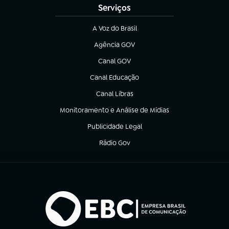
Serviços
A Voz do Brasil
(abre em nova aba)
Agência GOV
(abre em nova aba)
Canal GOV
(abre em nova aba)
Canal Educação
(abre em nova aba)
Canal Libras
(abre em nova aba)
Monitoramento e Análise de Mídias
(abre em nova aba)
Publicidade Legal
(abre em nova aba)
Rádio Gov
(abre em nova aba)