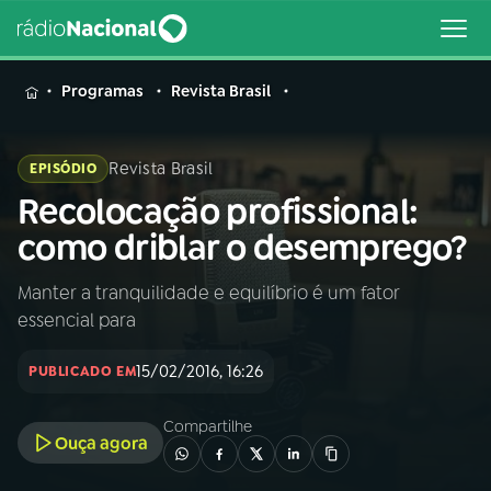
MENU
Programas
Revista Brasil
Revista Brasil
EPISÓDIO
Recolocação profissional:
Buscar
na
como driblar o desemprego?
Rádio
Buscar
Nacional
Manter a tranquilidade e equilíbrio é um fator
essencial para
AO VIVO
15/02/2016, 16:26
PUBLICADO EM
01
INÍCIO
Compartilhe
Ouça agora
02
A RÁDIO