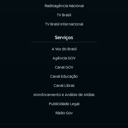
Radioagência Nacional
(abre em nova aba)
TV Brasil
(abre em nova aba)
TV Brasil Internacional
(abre em nova aba)
Serviços
A Voz do Brasil
(abre em nova aba)
Agência GOV
(abre em nova aba)
Canal GOV
(abre em nova aba)
Canal Educação
(abre em nova aba)
Canal Libras
(abre em nova aba)
Monitoramento e Análise de Mídias
(abre em nova aba)
Publicidade Legal
(abre em nova aba)
Rádio Gov
(abre em nova aba)