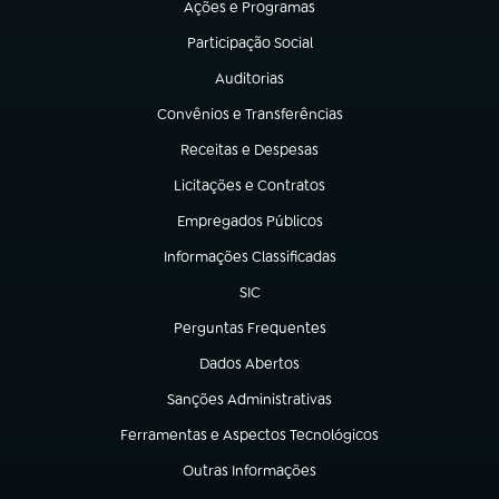
Ações e Programas
(abre em nova aba)
Participação Social
(abre em nova aba)
Auditorias
(abre em nova aba)
Convênios e Transferências
(abre em nova aba)
Receitas e Despesas
(abre em nova aba)
Licitações e Contratos
(abre em nova aba)
Empregados Públicos
(abre em nova aba)
Informações Classificadas
(abre em nova aba)
SIC
(abre em nova aba)
Perguntas Frequentes
(abre em nova aba)
Dados Abertos
(abre em nova aba)
Sanções Administrativas
(abre em nova aba)
Ferramentas e Aspectos Tecnológicos
(abre em nova aba)
Outras Informações
(abre em nova aba)