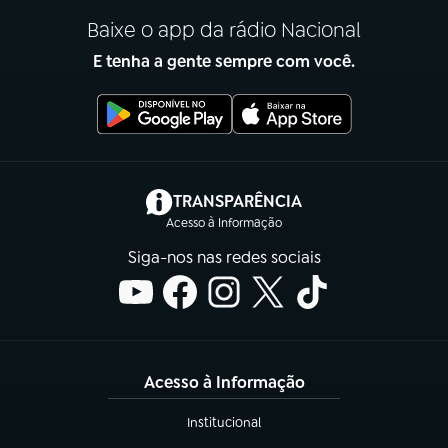
Baixe o app da rádio Nacional
E tenha a gente sempre com você.
(abre em nova aba)
TRANSPARÊNCIA
Acesso à Informação
Siga-nos nas redes sociais
Acesso à Informação
Institucional
(abre em nova aba)