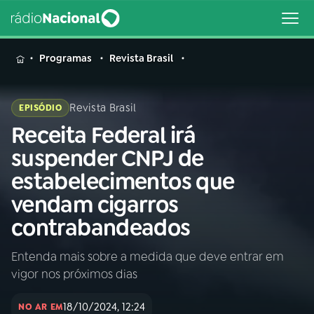
MENU
Programas
Revista Brasil
Revista Brasil
EPISÓDIO
Receita Federal irá
Buscar
na
suspender CNPJ de
Rádio
Buscar
estabelecimentos que
Nacional
vendam cigarros
AO VIVO
contrabandeados
Entenda mais sobre a medida que deve entrar em
01
INÍCIO
vigor nos próximos dias
02
A RÁDIO
18/10/2024, 12:24
NO AR EM