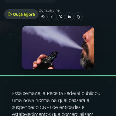
Compartilhe
03
PROGRAMAÇÃO
Ouça agora
04
PROGRAMAS
05
PODCASTS
06
VIDEOCASTS
07
ÚLTIMAS
Essa semana, a Receita Federal publicou
08
FESTIVAL DE MÚSICA
uma nova norma na qual passará a
suspender o CNPJ de entidades e
estabelecimentos que comercializam,
ACOMPANHE A RÁDIO NACIONAL